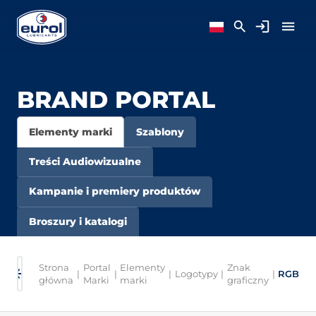
BRAND PORTAL
Elementy marki
Szablony
Treści Audiowizualne
Kampanie i premiery produktów
Broszury i katalogi
Strona
Portal
Elementy
Znak
|
|
|
Logotypy
|
|
RGB
główna
Marki
marki
graficzny