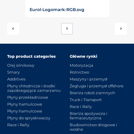
Eurol-Logomark-RGB.svg
1
Top product categories
Główne rynki
Olej silnikowy
Motoryzacja
Smary
Rolnictwo
Additives
Maszyny i przemysł
Płyny chłodnicze i środki
Żegluga i przemysł offshore
zapobiegające zamarzaniu
Branża robót ziemnych
Płyny przekładniowe
Truck i Transport
Płyny hamulcowe
Race i Rally
Płyny hamulcowe
Branża spożywcza i
Płyny do spryskiwaczy
farmaceutyczna
Race i Rally
Budownictwo drogowe i
wodne