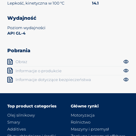
Lepkość, kinetyczna w 100 °C
14.1
Wydajność
Poziom wydajności
API GL-4
Pobrania
Obraz
Informacje o produkcie
Informacje dotyczące bezpieczeństwa
Top product categories
Główne rynki
Olej silnikowy
Motoryzacja
Smary
Rolnictwo
Additives
Maszyny i przemysł
Płyny chłodnicze i środki
Żegluga i przemysł offshore