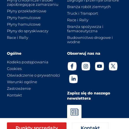
zapobiegające zamarzaniu
Branża robót ziemnych
Płyny przekładniowe
Truck i Transport
Płyny hamulcowe
Race i Rally
Płyny hamulcowe
Branża spożywcza i
Płyny do spryskiwaczy
farmaceutyczna
Race i Rally
Budownictwo drogowe i
wodne
Ogólne
Obserwuj nas na
Kodeks postępowania
Cookies
Oświadczenie o prywatności
Warunki ogólne
Zastrzeżenie
Zapisz się do naszego
Kontakt
newslettera
© Eurol 2026
Punkty sprzedaży
Kontakt