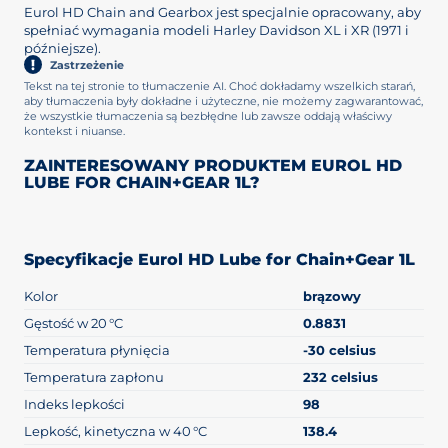
Eurol HD Chain and Gearbox jest specjalnie opracowany, aby
spełniać wymagania modeli Harley Davidson XL i XR (1971 i
późniejsze).
Zastrzeżenie
Tekst na tej stronie to tłumaczenie AI. Choć dokładamy wszelkich starań,
aby tłumaczenia były dokładne i użyteczne, nie możemy zagwarantować,
że wszystkie tłumaczenia są bezbłędne lub zawsze oddają właściwy
kontekst i niuanse.
ZAINTERESOWANY PRODUKTEM EUROL HD
LUBE FOR CHAIN+GEAR 1L?
Specyfikacje Eurol HD Lube for Chain+Gear 1L
Kolor
brązowy
Gęstość w 20 °C
0.8831
Temperatura płynięcia
-30 celsius
Temperatura zapłonu
232 celsius
Indeks lepkości
98
Lepkość, kinetyczna w 40 °C
138.4