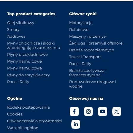
Top product categories
Główne rynki
Olej silnikowy
Motoryzacja
Smary
Rolnictwo
Additives
Maszyny i przemysł
Płyny chłodnicze i środki
Żegluga i przemysł offshore
zapobiegające zamarzaniu
Branża robót ziemnych
Płyny przekładniowe
Truck i Transport
Płyny hamulcowe
Race i Rally
Płyny hamulcowe
Branża spożywcza i
Płyny do spryskiwaczy
farmaceutyczna
Race i Rally
Budownictwo drogowe i
wodne
Ogólne
Obserwuj nas na
Kodeks postępowania
Cookies
Oświadczenie o prywatności
Warunki ogólne