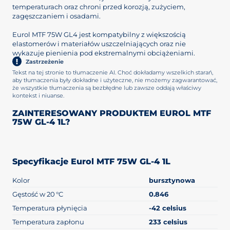
temperaturach oraz chroni przed korozją, zużyciem,
zagęszczaniem i osadami.
Eurol MTF 75W GL4 jest kompatybilny z większością
elastomerów i materiałów uszczelniających oraz nie
wykazuje pienienia pod ekstremalnymi obciążeniami.
Zastrzeżenie
Tekst na tej stronie to tłumaczenie AI. Choć dokładamy wszelkich starań,
aby tłumaczenia były dokładne i użyteczne, nie możemy zagwarantować,
że wszystkie tłumaczenia są bezbłędne lub zawsze oddają właściwy
kontekst i niuanse.
ZAINTERESOWANY PRODUKTEM EUROL MTF
75W GL-4 1L?
Specyfikacje Eurol MTF 75W GL-4 1L
Kolor
bursztynowa
Gęstość w 20 °C
0.846
Temperatura płynięcia
-42 celsius
Temperatura zapłonu
233 celsius