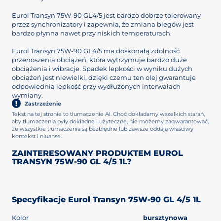
Eurol Transyn 75W-90 GL4/5 jest bardzo dobrze tolerowany
przez synchronizatory i zapewnia, że zmiana biegów jest
bardzo płynna nawet przy niskich temperaturach.
Eurol Transyn 75W-90 GL4/5 ma doskonałą zdolność
przenoszenia obciążeń, która wytrzymuje bardzo duże
obciążenia i wibracje. Spadek lepkości w wyniku dużych
obciążeń jest niewielki, dzięki czemu ten olej gwarantuje
odpowiednią lepkość przy wydłużonych interwałach
wymiany.
Zastrzeżenie
Tekst na tej stronie to tłumaczenie AI. Choć dokładamy wszelkich starań,
aby tłumaczenia były dokładne i użyteczne, nie możemy zagwarantować,
że wszystkie tłumaczenia są bezbłędne lub zawsze oddają właściwy
kontekst i niuanse.
ZAINTERESOWANY PRODUKTEM EUROL
TRANSYN 75W-90 GL 4/5 1L?
Specyfikacje Eurol Transyn 75W-90 GL 4/5 1L
Kolor
bursztynowa