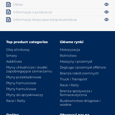
Obraz
Informacje o produkcie
Informacje dotyczące bezpieczeństwa
Top product categories
Główne rynki
Olej silnikowy
Motoryzacja
Smary
Rolnictwo
Additives
Maszyny i przemysł
Płyny chłodnicze i środki
Żegluga i przemysł offshore
zapobiegające zamarzaniu
Branża robót ziemnych
Płyny przekładniowe
Truck i Transport
Płyny hamulcowe
Race i Rally
Płyny hamulcowe
Branża spożywcza i
Płyny do spryskiwaczy
farmaceutyczna
Race i Rally
Budownictwo drogowe i
wodne
Ogólne
Obserwuj nas na