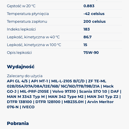
Gęstość w 20 °C
0.883
Temperatura płynięcia
-42 celsius
Temperatura zapłonu
200 celsius
Indeks lepkości
183
Lepkość, kinetyczna w 40 °C
86.7
Lepkość, kinetyczna w 100 °C
15
Opis lepkości
75W-90
Wydajność
Zalecany do użycia
API GL 4/5 | API MT-1 | MIL-L-2105 B/C/D | ZF TE-ML
02B/05A/07A/08A/12E/16B/ 16C/16D/17B/19B/21A | Mack
GO-J | MIL-PRF-2105E | Volvo 97310 | Scania STO 1:0 | DAF |
MAN M 3343 Typ M | MAN 342 Type M2 | MAN 341 Typ Z2 |
DTFR 13B100 | DTFR 12B100 | MB235.0H | Arvin Meritor
076-N | IVECO
Pobrania