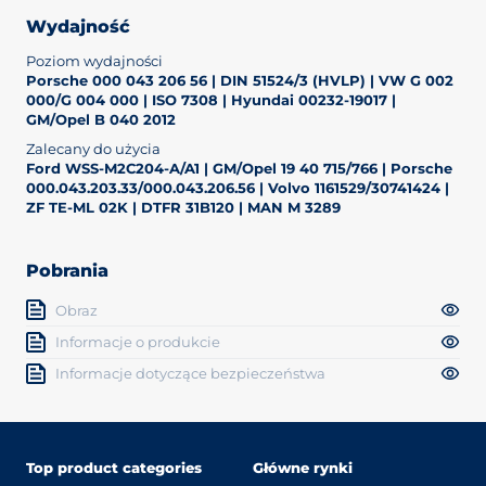
Wydajność
Poziom wydajności
Porsche 000 043 206 56 | DIN 51524/3 (HVLP) | VW G 002
000/G 004 000 | ISO 7308 | Hyundai 00232-19017 |
GM/Opel B 040 2012
Zalecany do użycia
Ford WSS-M2C204-A/A1 | GM/Opel 19 40 715/766 | Porsche
000.043.203.33/000.043.206.56 | Volvo 1161529/30741424 |
ZF TE-ML 02K | DTFR 31B120 | MAN M 3289
Pobrania
Obraz
Informacje o produkcie
Informacje dotyczące bezpieczeństwa
Top product categories
Główne rynki