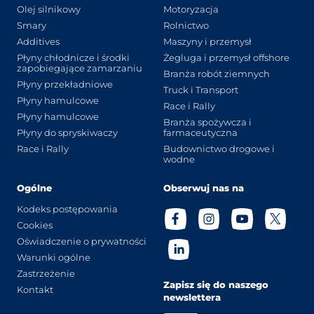
Olej silnikowy
Motoryzacja
Smary
Rolnictwo
Additives
Maszyny i przemysł
Płyny chłodnicze i środki
Żegluga i przemysł offshore
zapobiegające zamarzaniu
Branża robót ziemnych
Płyny przekładniowe
Truck i Transport
Płyny hamulcowe
Race i Rally
Płyny hamulcowe
Branża spożywcza i
Płyny do spryskiwaczy
farmaceutyczna
Race i Rally
Budownictwo drogowe i
wodne
Ogólne
Obserwuj nas na
Kodeks postępowania
Cookies
Oświadczenie o prywatności
Warunki ogólne
Zastrzeżenie
Zapisz się do naszego
Kontakt
newslettera