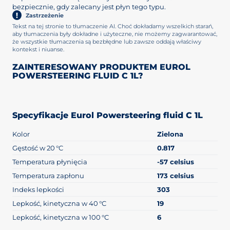
bezpiecznie, gdy zalecany jest płyn tego typu.
Zastrzeżenie
Tekst na tej stronie to tłumaczenie AI. Choć dokładamy wszelkich starań,
aby tłumaczenia były dokładne i użyteczne, nie możemy zagwarantować,
że wszystkie tłumaczenia są bezbłędne lub zawsze oddają właściwy
kontekst i niuanse.
ZAINTERESOWANY PRODUKTEM EUROL
POWERSTEERING FLUID C 1L?
Specyfikacje Eurol Powersteering fluid C 1L
Kolor
Zielona
Gęstość w 20 °C
0.817
Temperatura płynięcia
-57 celsius
Temperatura zapłonu
173 celsius
Indeks lepkości
303
Lepkość, kinetyczna w 40 °C
19
Lepkość, kinetyczna w 100 °C
6