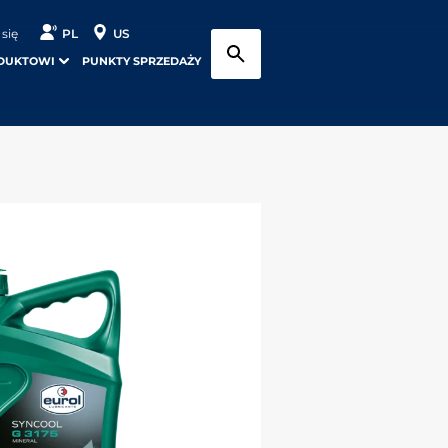
 się
PL
US
DUKTOWI
PUNKTY SPRZEDAŻY