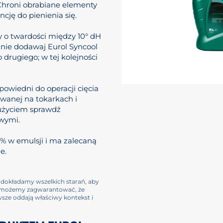
 Chroni obrabiane elementy
cję do pienienia się.
y o twardości między 10° dH
 nie dodawaj Eurol Syncool
 drugiego; w tej kolejności
powiedni do operacji cięcia
owanej na tokarkach i
użyciem sprawdź
wymi.
a % w emulsji i ma zalecaną
e.
ć dokładamy wszelkich starań, aby
ie możemy zagwarantować, że
wsze oddają właściwy kontekst i