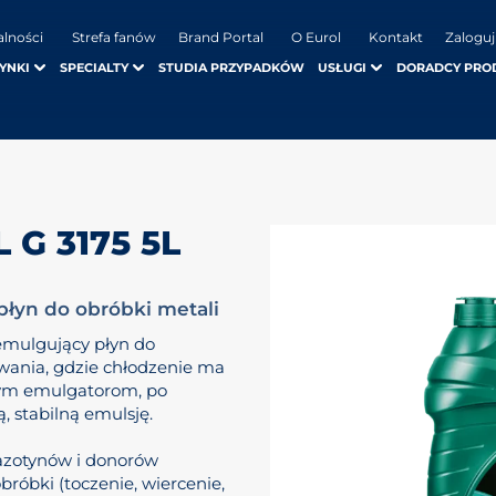
alności
Strefa fanów
Brand Portal
O Eurol
Kontakt
Zaloguj
YNKI
SPECIALTY
STUDIA PRZYPADKÓW
USŁUGI
DORADCY PRO
G 3175 5L
płyn do obróbki metali
 emulgujący płyn do
wania, gdzie chłodzenie ma
nym emulgatorom, po
, stabilną emulsję.
 azotynów i donorów
bróbki (toczenie, wiercenie,