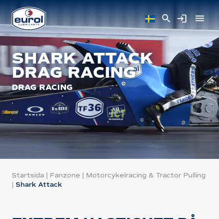
SHARK ATTACK
DRAG RACING
DRAG RACING
Startsida
|
Fanzone
|
Motorcykelracing & Tractor Pulling
|
Shark Attack