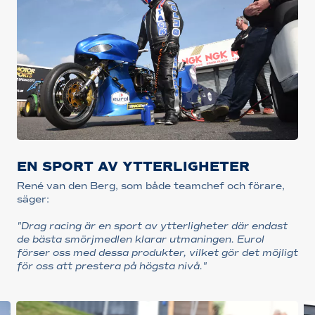
EN SPORT AV YTTERLIGHETER
René van den Berg, som både teamchef och förare,
säger:
"Drag racing är en sport av ytterligheter där endast
de bästa smörjmedlen klarar utmaningen. Eurol
förser oss med dessa produkter, vilket gör det möjligt
för oss att prestera på högsta nivå."