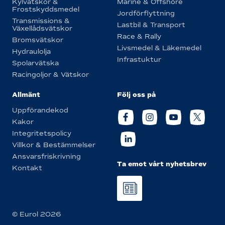
Kylvätskor &
Marine & Offshore
Frostskyddsmedel
Jordförflyttning
Transmissions &
Lastbil & Transport
Växellådsvätskor
Race & Rally
Bromsvätskor
Livsmedel & Läkemedel
Hydraulolja
Infrastuktur
Spolarvätska
Racingoljor & Vätskor
Allmänt
Följ oss på
Uppförandekod
Kakor
Integritetspolicy
Villkor & Bestämmelser
Ansvarsfriskrivning
Ta emot vårt nyhetsbrev
Kontakt
© Eurol 2026