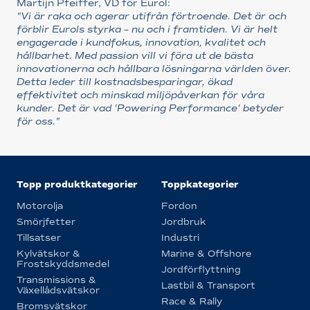
Martijn Pfeiffer, VD för Eurol:
"Vi är raka och agerar utifrån förtroende. Det är och
förblir Eurols styrka – nu och i framtiden. Vi är helt
engagerade i kundfokus, innovation, kvalitet och
hållbarhet. Med passion vill vi föra ut de bästa
innovationerna och hållbara lösningarna världen över.
Detta leder till kostnadsbesparingar, ökad
effektivitet och minskad miljöpåverkan för våra
kunder. Det är vad 'Powering Performance' betyder
för oss."
Topp produktkategorier
Toppkategorier
Motorolja
Fordon
Smörjfetter
Jordbruk
Tillsatser
Industri
Kylvätskor &
Marine & Offshore
Frostskyddsmedel
Jordförflyttning
Transmissions &
Lastbil & Transport
Växellådsvätskor
Race & Rally
Bromsvätskor