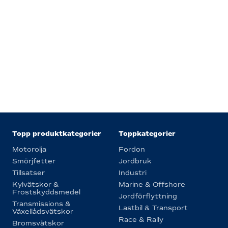
Topp produktkategorier
Toppkategorier
Motorolja
Fordon
Smörjfetter
Jordbruk
Tillsatser
Industri
Kylvätskor &
Marine & Offshore
Frostskyddsmedel
Jordförflyttning
Transmissions &
Lastbil & Transport
Växellådsvätskor
Race & Rally
Bromsvätskor