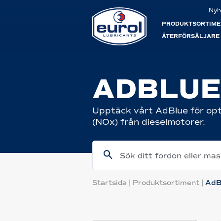
Nyh
PRODUKTSORTIME
ÅTERFÖRSÄLJARE
ADBLU
Upptäck vårt AdBlue för opt
(NOx) från dieselmotorer.
Sök ditt fordon eller ma
Startsida
|
Produktsortiment
|
AdB