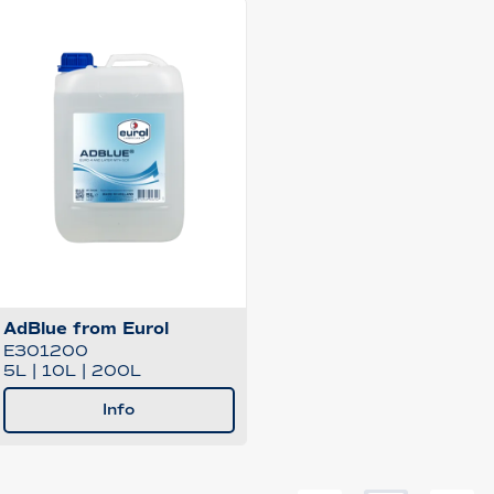
AdBlue from Eurol
E301200
5L
|
10L
|
200L
Info