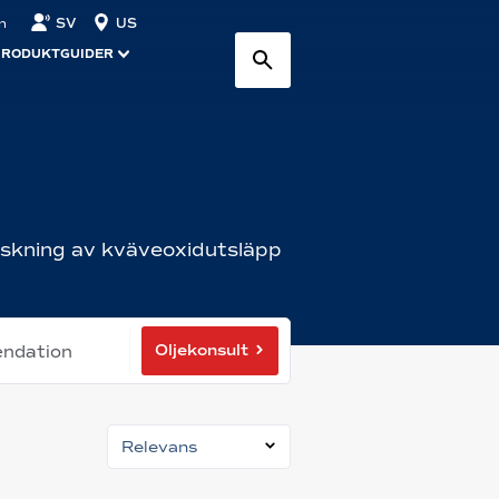
SV
US
n
PRODUKTGUIDER
nskning av kväveoxidutsläpp
Oljekonsult
endation
Relevans