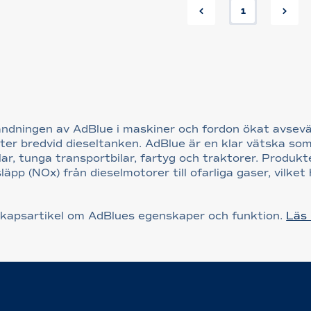
1
ndningen av AdBlue i maskiner och fordon ökat avsevä
itter bredvid dieseltanken. AdBlue är en klar vätska s
lar, tunga transportbilar, fartyg och traktorer. Produk
pp (NOx) från dieselmotorer till ofarliga gaser, vilket 
nskapsartikel om AdBlues egenskaper och funktion.
Läs 