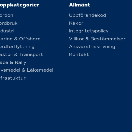
oppkategorier
Allmänt
ordon
Uppförandekod
ordbruk
Kakor
ndustri
Integritetspolicy
arine & Offshore
Villkor & Bestämmelser
ordförflyttning
Ansvarsfriskrivning
astbil & Transport
Kontakt
ace & Rally
ivsmedel & Läkemedel
nfrastuktur