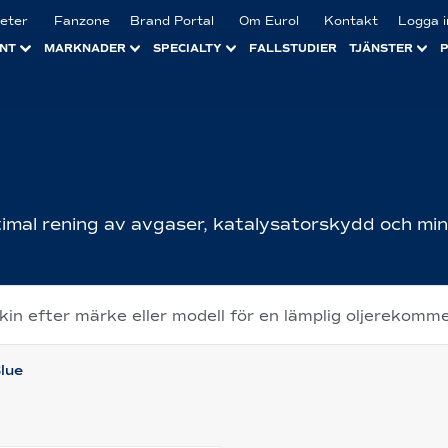
eter
Fanzone
Brand Portal
Om Eurol
Kontakt
Logga i
NT
MARKNADER
SPECIALTY
FALLSTUDIER
TJÄNSTER
E
imal rening av avgaser, katalysatorskydd och mi
skin efter märke eller modell för en lämplig oljerekomm
lue