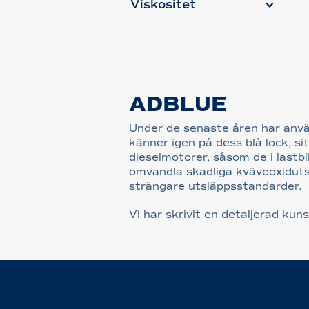
Viskositet
ADBLUE
Under de senaste åren har anvä
känner igen på dess blå lock, s
dieselmotorer, såsom de i lastbi
omvandla skadliga kväveoxidutslä
strängare utsläppsstandarder.
Vi har skrivit en detaljerad ku