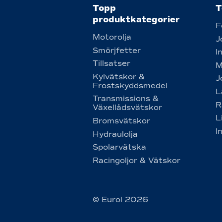
Topp
T
produktkategorier
F
Motorolja
J
Smörjfetter
I
Tillsatser
M
Kylvätskor &
J
Frostskyddsmedel
L
Transmissions &
R
Växellådsvätskor
L
Bromsvätskor
I
Hydraulolja
Spolarvätska
Racingoljor & Vätskor
© Eurol 2026