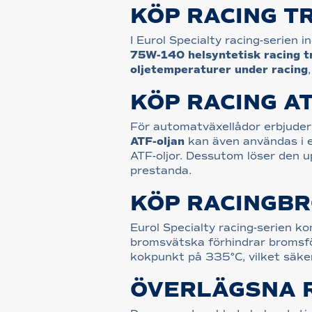
KÖP RACING T
I Eurol Specialty racing-serien 
75W-140 helsyntetisk racing t
oljetemperaturer under racing
KÖP RACING A
För automatväxellådor erbjuder
ATF-oljan
kan även användas i 
ATF-oljor. Dessutom löser den 
prestanda.
KÖP RACINGB
Eurol Specialty racing-serien 
bromsvätska förhindrar bromsför
kokpunkt på 335°C, vilket säke
ÖVERLÄGSNA 