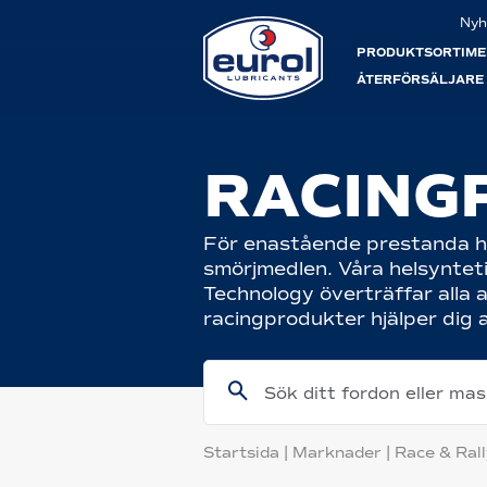
Nyh
PRODUKTSORTIME
ÅTERFÖRSÄLJARE
RACING
För enastående prestanda hos d
smörjmedlen. Våra helsynteti
Technology överträffar alla 
racingprodukter hjälper dig a
Sök ditt fordon eller ma
Startsida
|
Marknader
|
Race & Ral