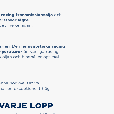
racing transmissionsolja
och
erställer
lägre
et i växellådan.
erien
. Den
helsyntetiska racing
mperaturer
än vanliga racing
v oljan och bibehåller optimal
enna högkvalitativa
har en exceptionellt hög
VARJE LOPP