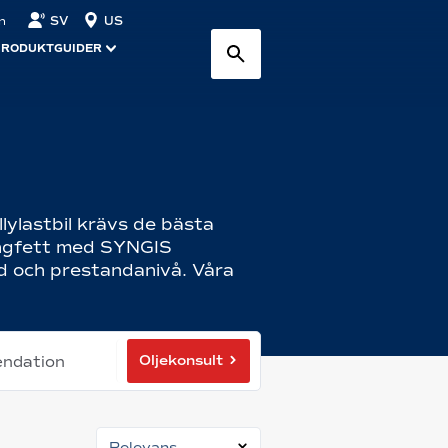
SV
US
n
PRODUKTGUIDER
llylastbil krävs de bästa
cingfett med SYNGIS
dd och prestandanivå. Våra
Oljekonsult
endation
Relevans