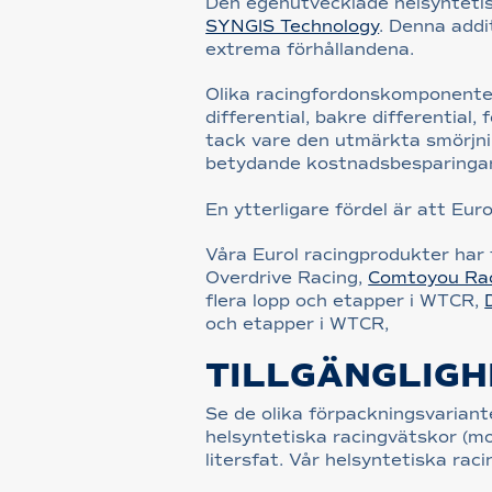
Den egenutvecklade helsyntetis
SYNGIS Technology
. Denna addi
extrema förhållandena.
Olika racingfordonskomponenter
differential, bakre differential
tack vare den utmärkta smörjni
betydande kostnadsbesparingar,
En ytterligare fördel är att Eu
Våra Eurol racingprodukter har 
Overdrive Racing,
Comtoyou Ra
flera lopp och etapper i WTCR,
och etapper i WTCR,
TILLGÄNGLIGH
Se de olika förpackningsvariant
helsyntetiska racingvätskor (moto
litersfat. Vår helsyntetiska ra