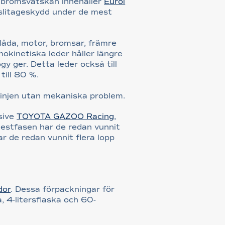
h bromsvätskan innehåller
Eurol
 slitageskydd under de mest
låda, motor, bromsar, främre
mokinetiska leder håller längre
 ger. Detta leder också till
till 80 %.
llinjen utan mekaniska problem.
sive
TOYOTA GAZOO Racing
,
estfasen har de redan vunnit
 de redan vunnit flera lopp
dor
. Dessa förpackningar för
a, 4-litersflaska och 60-