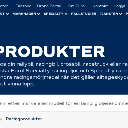
eter
Fanzone
Brand Portal
Om Eurol
Kontakt
Logga i
NT
MARKNADER
SPECIALTY
FALLSTUDIER
TJÄNSTER
PRODUKTER
in rallybil, racingbil, crossbil, racetruck eller ra
ska Eurol Specialty racingoljor och Specialty ra
andra racingsmörjmedel när det gäller slitagesky
tt vinna lopp.
skin efter märke eller modell för en lämplig oljerekomm
ly
|
Racingprodukter