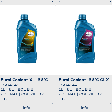
Eurol Coolant XL -36°C
Eurol Coolant -36°C GLX
E504140
E504144
1L
|
5L
|
20L BIB
|
1L
|
5L
|
20L BIB
|
20L NAT
|
20L ZIL
|
60L
|
20L NAT
|
20L ZIL
|
60L
|
210L
210L
Info
Info