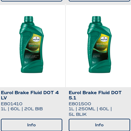
Eurol Brake Fluid DOT 4
Eurol Brake Fluid DOT
LV
5.1
E801410
E801500
1L
|
60L
|
20L BIB
1L
|
250ML
|
60L
|
5L BLIK
Info
Info