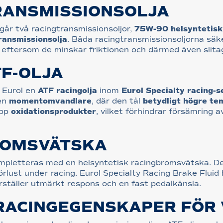
RANSMISSIONSOLJA
ingår två racingtransmissionsoljor,
75W-90 helsyntetisk 
ransmissionsolja
. Båda racingtransmissionsoljorna säk
, eftersom de minskar friktionen och därmed även slitag
TF-OLJA
 Eurol en
ATF racingolja
inom
Eurol Specialty racing-s
en
momentomvandlare
, där den tål
betydligt högre te
upp
oxidationsprodukter
, vilket förhindrar försämring a
ROMSVÄTSKA
kompletteras med en helsyntetisk racingbromsvätska. D
lust under racing. Eurol Specialty Racing Brake Fluid 
rställer utmärkt respons och en fast pedalkänsla.
RACINGEGENSKAPER FÖR 