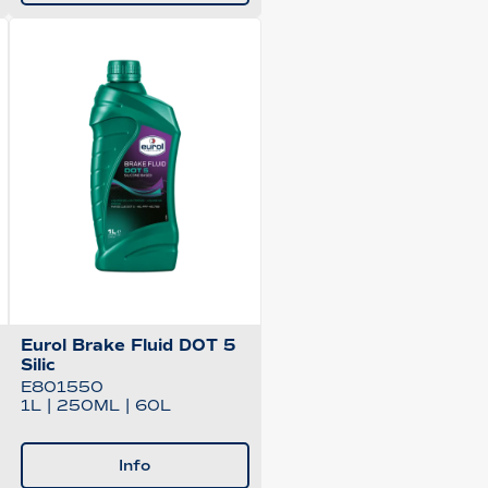
Eurol Brake Fluid DOT 5
Silic
E801550
1L
|
250ML
|
60L
Info