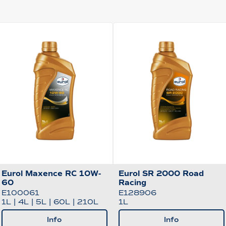
Eurol Maxence RC 10W-
Eurol SR 2000 Road
60
Racing
E100061
E128906
1L
|
4L
|
5L
|
60L
|
210L
1L
Info
Info