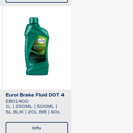
Eurol Brake Fluid DOT 4
E801400
1L
|
250ML
|
500ML
|
5L BLIK
|
20L BIB
|
60L
Info