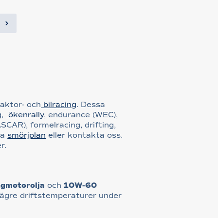
raktor- och
bilracing
. Dessa
g,
ökenrally
, endurance (WEC),
SCAR), formelracing, drifting,
ra
smörjplan
eller kontakta oss.
r.
ngmotorolja
och
10W-60
 lägre driftstemperaturer under