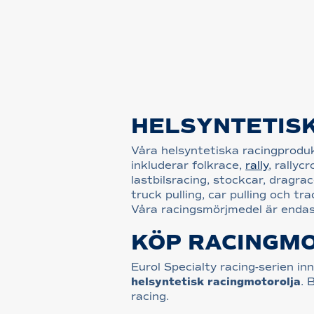
HELSYNTETISK
Våra helsyntetiska racingproduk
inkluderar folkrace,
rally
, rallyc
lastbilsracing, stockcar, dragra
truck pulling, car pulling och 
Våra racingsmörjmedel är endas
KÖP RACINGM
Eurol Specialty racing-serien in
helsyntetisk racingmotorolja
. 
racing.