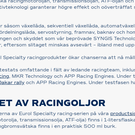
ka racingmotoroljan, transmissionsoljan, ATF-oljan oc
tivteknologi garanterar högre effekt och oöverträffat
 såsom växellåda, sekventiell växellåda, automatväxel
, fördelningslåda, servostyrning, framnav, baknav och ho
ngen och skyddet som vår beprövade SYNGIS Technology
 eftersom slitaget minskas avsevärt – ibland med upp 
rol Specialty racingprodukter ökar chanserna att nå må
testats omfattande i fält av ledande racingteam, inklu
cing
, MKR Technology och APP Racing Engines. Under t
Dakar rally
och APP Racing Engines. Under testfasen har
ET AV RACINGOLJOR
erna av Eurol Specialty racing-serien på våra
productsi
rolja, transmissionsolja, ATF-olja) finns i 1-litersflask
cingbromsvätska finns i en praktisk 500 ml burk.