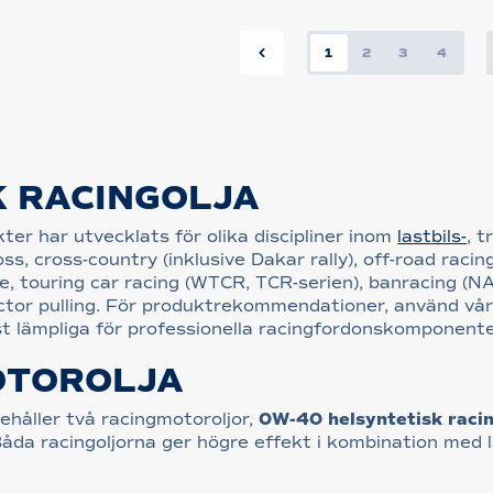
1
2
3
4
 RACINGOLJA
ter har utvecklats för olika discipliner inom
lastbils-
, t
ross, cross-country (inklusive Dakar rally), off-road racin
ce, touring car racing (WTCR, TCR-serien), banracing (NA
tractor pulling. För produktrekommendationer, använd vå
t lämpliga för professionella racingfordonskomponente
OTOROLJA
nehåller två racingmotoroljor,
0W-40 helsyntetisk raci
Båda racingoljorna ger högre effekt i kombination med