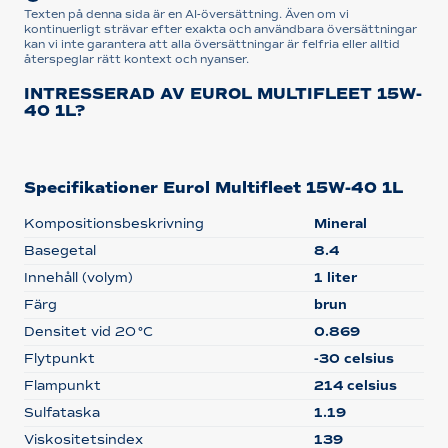
Texten på denna sida är en AI-översättning. Även om vi
kontinuerligt strävar efter exakta och användbara översättningar
kan vi inte garantera att alla översättningar är felfria eller alltid
återspeglar rätt kontext och nyanser.
INTRESSERAD AV EUROL MULTIFLEET 15W-
40 1L?
Specifikationer Eurol Multifleet 15W-40 1L
Kompositionsbeskrivning
Mineral
Basegetal
8.4
Innehåll (volym)
1 liter
Färg
brun
Densitet vid 20 °C
0.869
Flytpunkt
-30 celsius
Flampunkt
214 celsius
Sulfataska
1.19
Viskositetsindex
139