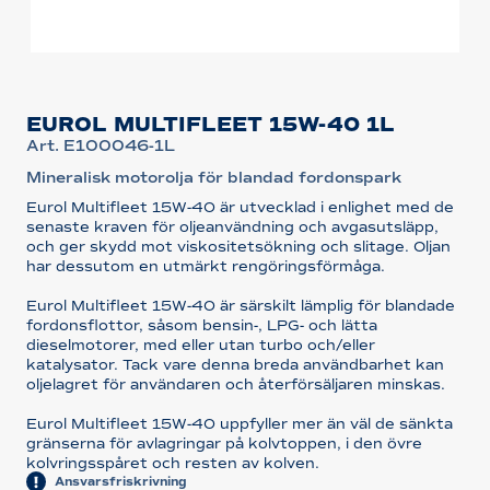
EUROL MULTIFLEET 15W-40 1L
Art. E100046-1L
Mineralisk motorolja för blandad fordonspark
Eurol Multifleet 15W-40 är utvecklad i enlighet med de
senaste kraven för oljeanvändning och avgasutsläpp,
och ger skydd mot viskositetsökning och slitage. Oljan
har dessutom en utmärkt rengöringsförmåga.
Eurol Multifleet 15W-40 är särskilt lämplig för blandade
fordonsflottor, såsom bensin-, LPG- och lätta
dieselmotorer, med eller utan turbo och/eller
katalysator. Tack vare denna breda användbarhet kan
oljelagret för användaren och återförsäljaren minskas.
Eurol Multifleet 15W-40 uppfyller mer än väl de sänkta
gränserna för avlagringar på kolvtoppen, i den övre
kolvringsspåret och resten av kolven.
Ansvarsfriskrivning