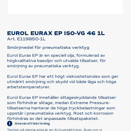
EUROL EURAX EP ISO-VG 46 1L
Art. E119850-1L
Smörjmedel för pneumatiska verktyg
Eurol Eurax EP är en speciell olja, formulerad av
högkvalitativa basoljor och utvalda tillsatser, för
smörjning av pneumatiska verktyg.
Eurol Eurax EP har ett högt viskositetsindex som ger
utmärkt smörjning och skydd vid både låga och höga
arbetstemperaturer.
Eurol Eurax EP innehåller slitageskyddande tillsatser
som förhindrar slitage, medan Extreme Pressure-
tillsatserna hanterar de höga tryckbelastningar som
uppstår i pneumatiska verktyg. Rost och korrosion
förhindras av det anpassade tillsatspaketet.
Ansvarsfriskrivning
Texten på denna sida är en AI-översättning. Även om vi