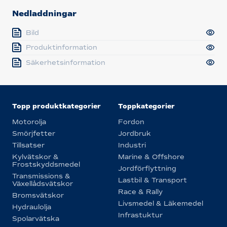
Nedladdningar
Bild
Produktinformation
Säkerhetsinformation
Topp produktkategorier
Toppkategorier
Motorolja
Fordon
Smörjfetter
Jordbruk
Tillsatser
Industri
Kylvätskor &
Marine & Offshore
Frostskyddsmedel
Jordförflyttning
Transmissions &
Lastbil & Transport
Växellådsvätskor
Race & Rally
Bromsvätskor
Livsmedel & Läkemedel
Hydraulolja
Infrastuktur
Spolarvätska