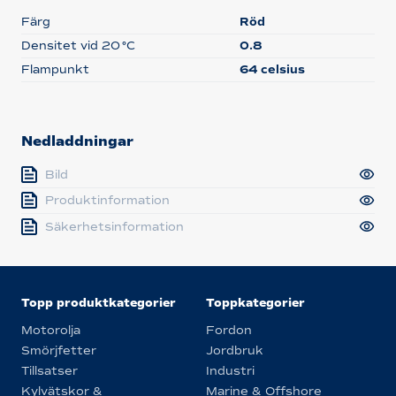
Färg
Röd
Densitet vid 20 °C
0.8
Flampunkt
64 celsius
Nedladdningar
Bild
Produktinformation
Säkerhetsinformation
Topp produktkategorier
Toppkategorier
Motorolja
Fordon
Smörjfetter
Jordbruk
Tillsatser
Industri
Kylvätskor &
Marine & Offshore