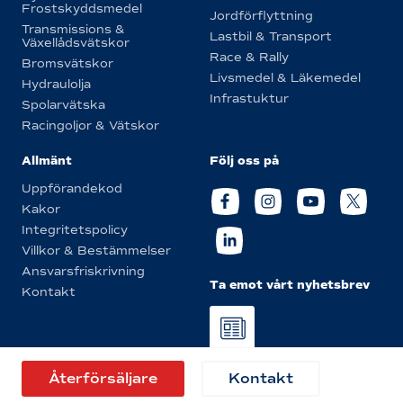
Frostskyddsmedel
Jordförflyttning
Transmissions &
Lastbil & Transport
Växellådsvätskor
Race & Rally
Bromsvätskor
Livsmedel & Läkemedel
Hydraulolja
Infrastuktur
Spolarvätska
Racingoljor & Vätskor
Allmänt
Följ oss på
Uppförandekod
Kakor
Integritetspolicy
Villkor & Bestämmelser
Ansvarsfriskrivning
Ta emot vårt nyhetsbrev
Kontakt
© Eurol 2026
Återförsäljare
Kontakt