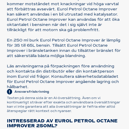
kommer motståndet mot knackningar vid höga varvtal
att förbättras avsevärt. Eurol Petrol Octane Improver
kan säkert användas i en bil utrustad med katalysator.
Eurol Petrol Octane Improver kan användas för att öka
oktantalet i bensinen när det i sig självt inte är
tillräckligt för att motorn ska gå problemfritt.
En 250 ml burk Eurol Petrol Octane Improver är lämplig
för 35 till 65L bensin. Tillsätt Eurol Petrol Octane
Improver i bränsletanken innan du tillsätter bränslet för
att säkerställa bästa möjliga blandning.
Läs anvisningarna på förpackningen före användning
och kontakta din distributör eller din kontaktperson
inom Eurol vid frågor. Konsultera säkerhetsdatabladet
för Eurol Petrol Octane Improver angående lagring och
hållbarhet.
Ansvarsfriskrivning
Texten på denna sida är en AI-översättning. Även om vi
kontinuerligt strävar efter exakta och användbara översättningar
kan vi inte garantera att alla översättningar är felfria eller alltid
återspeglar rätt kontext och nyanser.
INTRESSERAD AV EUROL PETROL OCTANE
IMPROVER 250ML?