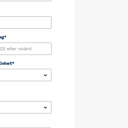
ng*
Enhet*