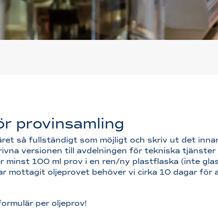
ör provinsamling
äret så fullständigt som möjligt och skriv ut det innan
ivna versionen till avdelningen för tekniska tjänste
r minst 100 ml prov i en ren/ny plastflaska (inte glas
har mottagit oljeprovet behöver vi cirka 10 dagar för a
 formulär per oljeprov!