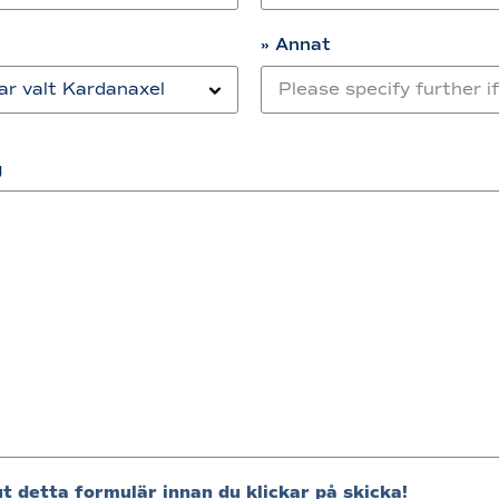
» Annat
g
ut detta formulär innan du klickar på skicka!