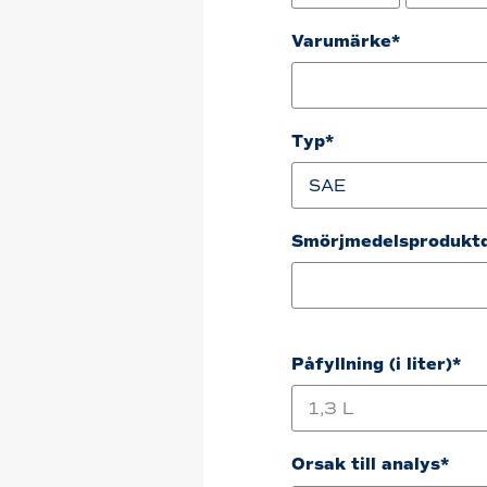
Month
Day
Varumärke*
Typ*
Smörjmedelsproduktd
Påfyllning (i liter)*
Orsak till analys*