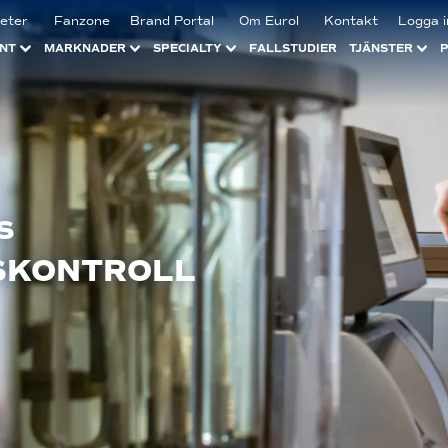
eter
Fanzone
Brand Portal
Om Eurol
Kontakt
Logga i
NT
MARKNADER
SPECIALTY
FALLSTUDIER
TJÄNSTER
S
SKONTROLL