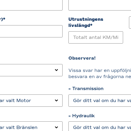
r)*
Utrustningens
livslängd*
Observera!
Vissa svar har en uppföljn
besvara en av frågorna n
» Transmission
» Hydraulik