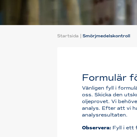
Startsida
|
Smörjmedelskontroll
Formulär f
Vänligen fyll i formul
oss. Skicka den utskr
oljeprovet. Vi behöve
analys. Efter att vi 
analysresultaten.
Observera:
Fyll i ett