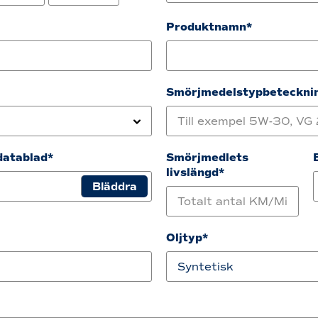
Produktnamn*
Smörjmedelstypbeteckni
atablad*
Smörjmedlets
livslängd*
Oljtyp*