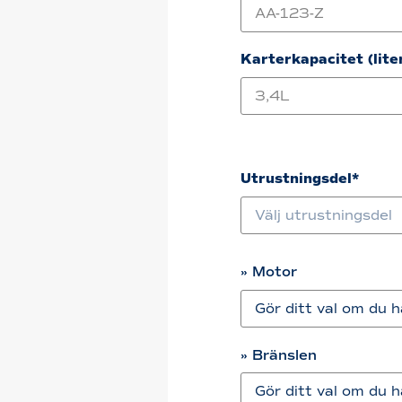
Karterkapacitet (lite
Utrustningsdel*
» Motor
» Bränslen