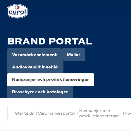
BRAND PORTAL
Varumärkeselement
Mallar
Audiovisuellt innehåll
Kampanjer och produktlanseringar
Broschyrer och kataloger
Kampanjer och
Startsida
|
Varumärkesportal
|
|
Pro
produktlanseringar