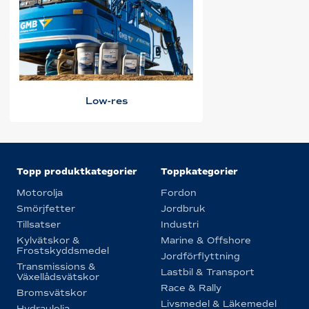
Low-res
Topp produktkategorier
Toppkategorier
Motorolja
Fordon
Smörjfetter
Jordbruk
Tillsatser
Industri
Kylvätskor &
Marine & Offshore
Frostskyddsmedel
Jordförflyttning
Transmissions &
Lastbil & Transport
Växellådsvätskor
Race & Rally
Bromsvätskor
Livsmedel & Läkemedel
Hydraulolja