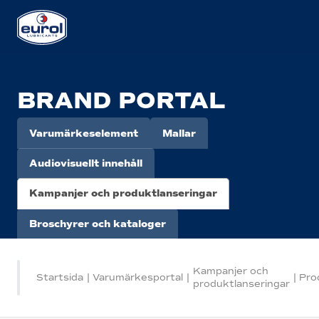
BRAND PORTAL
Varumärkeselement
Mallar
Audiovisuellt innehåll
Kampanjer och produktlanseringar
Broschyrer och kataloger
Kampanjer och
Startsida
|
Varumärkesportal
|
|
Pro
produktlanseringar