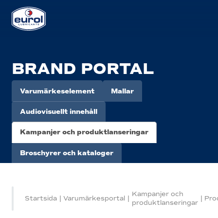
BRAND PORTAL
Varumärkeselement
Mallar
Audiovisuellt innehåll
Kampanjer och produktlanseringar
Broschyrer och kataloger
Kampanjer och
Startsida
|
Varumärkesportal
|
|
Pro
produktlanseringar