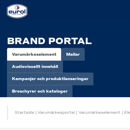
BRAND PORTAL
Varumärkeselement
Mallar
Audiovisuellt innehåll
Kampanjer och produktlanseringar
Broschyrer och kataloger
Startsida
|
Varumärkesportal
|
Varumärkeselement
|
El