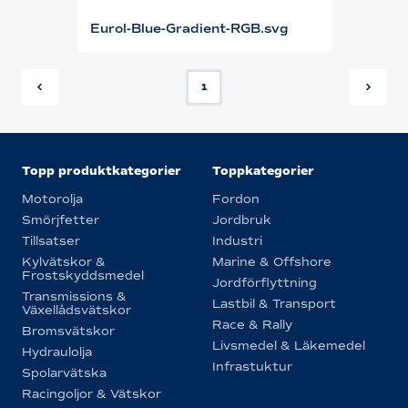
Eurol-Blue-Gradient-RGB.svg
1
Topp produktkategorier
Toppkategorier
Motorolja
Fordon
Smörjfetter
Jordbruk
Tillsatser
Industri
Kylvätskor &
Marine & Offshore
Frostskyddsmedel
Jordförflyttning
Transmissions &
Lastbil & Transport
Växellådsvätskor
Race & Rally
Bromsvätskor
Livsmedel & Läkemedel
Hydraulolja
Infrastuktur
Spolarvätska
Racingoljor & Vätskor