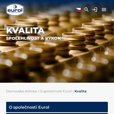
KVALITA
SPOLEHLIVOST A VÝKON
Domovská stránka
|
O společnosti Eurol
|
Kvalita
O společnosti Eurol