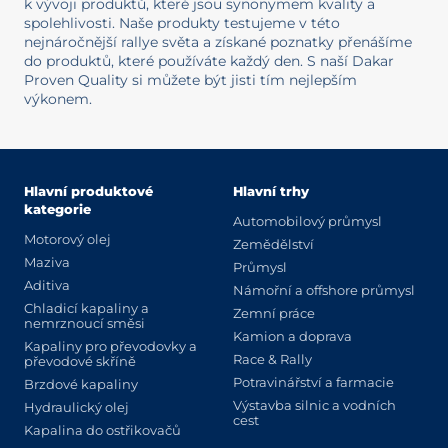
k vývoji produktů, které jsou synonymem kvality a
spolehlivosti. Naše produkty testujeme v této
nejnáročnější rallye světa a získané poznatky přenášíme
do produktů, které používáte každý den. S naší Dakar
Proven Quality si můžete být jisti tím nejlepším
výkonem.
Hlavní produktové
Hlavní trhy
kategorie
Automobilový průmysl
Motorový olej
Zemědělství
Maziva
Průmysl
Aditiva
Námořní a offshore průmysl
Chladicí kapaliny a
Zemní práce
nemrznoucí směsi
Kamion a doprava
Kapaliny pro převodovky a
Race & Rally
převodové skříně
Potravinářství a farmacie
Brzdové kapaliny
Výstavba silnic a vodních
Hydraulický olej
cest
Kapalina do ostřikovačů