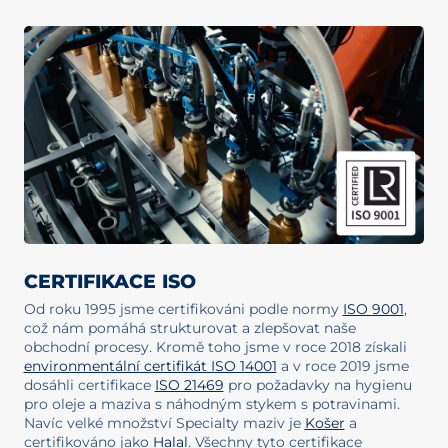
CERTIFIKACE ISO
Od roku 1995 jsme certifikováni podle normy
ISO 9001
,
což nám pomáhá strukturovat a zlepšovat naše
obchodní procesy. Kromě toho jsme v roce 2018 získali
environmentální certifikát ISO 14001
a v roce 2019 jsme
dosáhli certifikace
ISO 21469
pro požadavky na hygienu
pro oleje a maziva s náhodným stykem s potravinami.
Navíc velké množství Specialty maziv je
Košer
a
certifikováno jako
Halal
. Všechny tyto certifikace