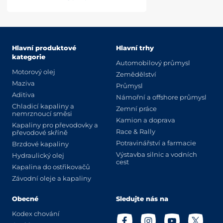
Hlavní produktové
Hlavní trhy
kategorie
Automobilový průmysl
Motorový olej
Zemědělství
Maziva
Průmysl
Aditiva
Námořní a offshore průmysl
Chladicí kapaliny a
Zemní práce
nemrznoucí směsi
Kamion a doprava
Kapaliny pro převodovky a
Race & Rally
převodové skříně
Potravinářství a farmacie
Brzdové kapaliny
Výstavba silnic a vodních
Hydraulický olej
cest
Kapalina do ostřikovačů
Závodní oleje a kapaliny
Obecné
Sledujte nás na
Kodex chování