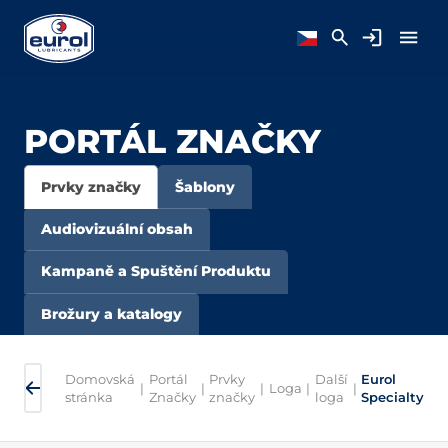
PORTÁL ZNAČKY
Prvky značky
Šablony
Audiovizuální obsah
Kampaně a Spuštění Produktu
Brožury a katalogy
Domovská
Portál
Prvky
Další
Eurol
|
|
|
Loga
|
|
stránka
Značky
značky
loga
Specialty