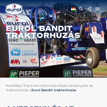
EUROL BANDIT
TRAKTORHÚZÁS
Kezdőlap
|
Fanzone
|
Motorkerékpár-versenyzés és
Traktorhúzás
|
Eurol Bandit traktorhúzás