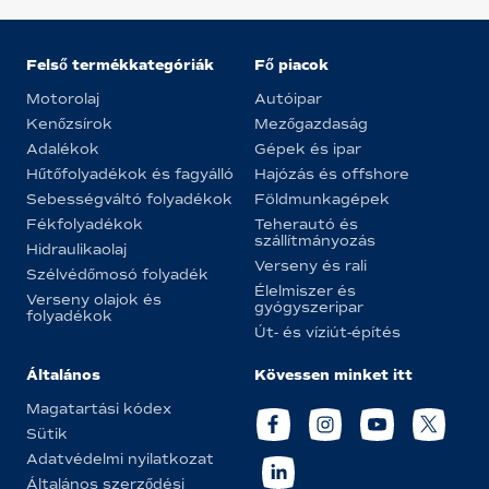
Felső termékkategóriák
Fő piacok
Motorolaj
Autóipar
Kenőzsírok
Mezőgazdaság
Adalékok
Gépek és ipar
Hűtőfolyadékok és fagyálló
Hajózás és offshore
Sebességváltó folyadékok
Földmunkagépek
Fékfolyadékok
Teherautó és
szállítmányozás
Hidraulikaolaj
Verseny és rali
Szélvédőmosó folyadék
Élelmiszer és
Verseny olajok és
gyógyszeripar
folyadékok
Út- és víziút-építés
Általános
Kövessen minket itt
Magatartási kódex
Sütik
Adatvédelmi nyilatkozat
Általános szerződési