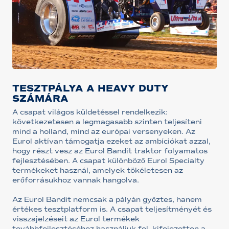
TESZTPÁLYA A HEAVY DUTY
SZÁMÁRA
A csapat világos küldetéssel rendelkezik:
következetesen a legmagasabb szinten teljesíteni
mind a holland, mind az európai versenyeken. Az
Eurol aktívan támogatja ezeket az ambíciókat azzal,
hogy részt vesz az Eurol Bandit traktor folyamatos
fejlesztésében. A csapat különböző Eurol Specialty
termékeket használ, amelyek tökéletesen az
erőforrásukhoz vannak hangolva.
Az Eurol Bandit nemcsak a pályán győztes, hanem
értékes tesztplatform is. A csapat teljesítményét és
visszajelzéseit az Eurol termékek
továbbfejlesztéséhez használjuk fel, kifejezetten a