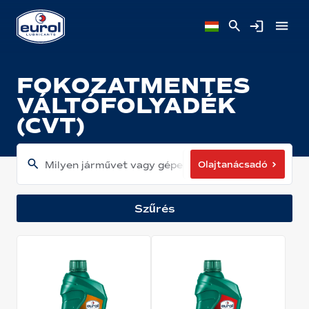
FOKOZATMENTES
VÁLTÓFOLYADÉK
(CVT)
Olajtanácsadó
Milyen járművet vagy gépet használ?
Szűrés