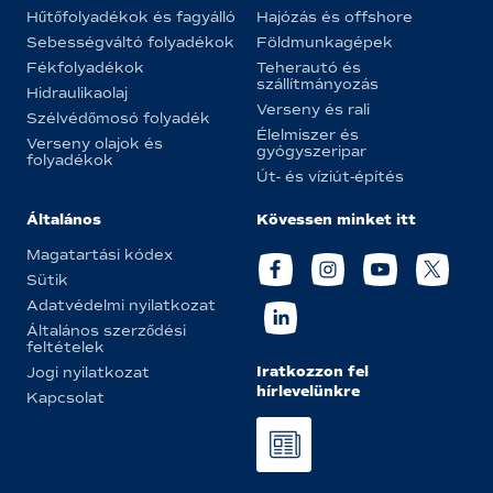
Hűtőfolyadékok és fagyálló
Hajózás és offshore
Sebességváltó folyadékok
Földmunkagépek
Fékfolyadékok
Teherautó és
szállítmányozás
Hidraulikaolaj
Verseny és rali
Szélvédőmosó folyadék
Élelmiszer és
Verseny olajok és
gyógyszeripar
folyadékok
Út- és víziút-építés
Általános
Kövessen minket itt
Magatartási kódex
Sütik
Adatvédelmi nyilatkozat
Általános szerződési
feltételek
Iratkozzon fel
Jogi nyilatkozat
hírlevelünkre
Kapcsolat