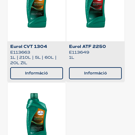
Eurol CVT 1304
Eurol ATF 2250
E113663
E113649
1L
|
210L
|
5L
|
60L
|
1L
20L ZIL
Információ
Információ