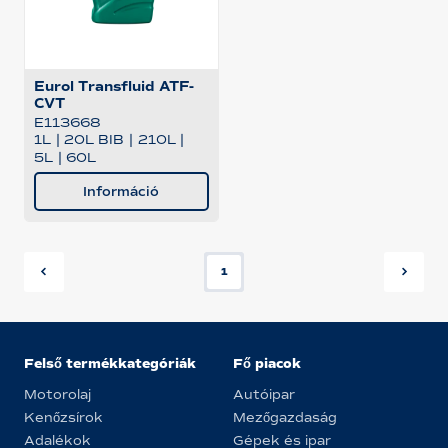
Eurol Transfluid ATF-
CVT
E113668
1L
|
20L BIB
|
210L
|
5L
|
60L
Információ
1
Felső termékkategóriák
Fő piacok
Motorolaj
Autóipar
Kenőzsírok
Mezőgazdaság
Adalékok
Gépek és ipar