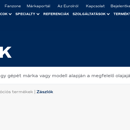
Fanzone
Márkaportál
Az Eurolról
Kapcsolat
Bejelentk
ACOK
SPECIALTY
REFERENCIÁK
SZOLGÁLTATÁSOK
TERMÉK
K
gy gépét márka vagy modell alapján a megfelelő olajaj
óciós termékek
|
Zászlók