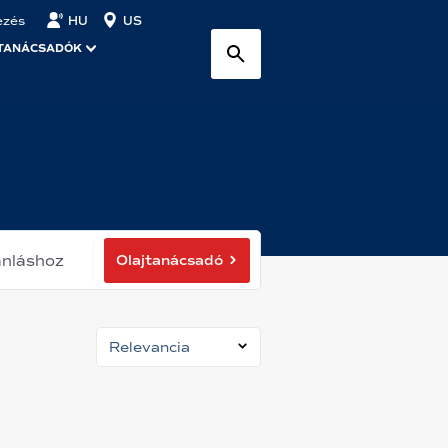
HU
US
ezés
TANÁCSADÓK
Olajtanácsadó
ánláshoz
Relevancia