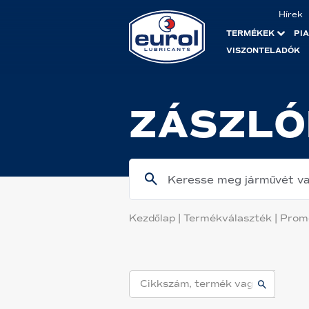
Hírek
TERMÉKEK
PI
VISZONTELADÓK
ZÁSZLÓ
Keresse meg járművét va
Kezdőlap
|
Termékválaszték
|
Prom