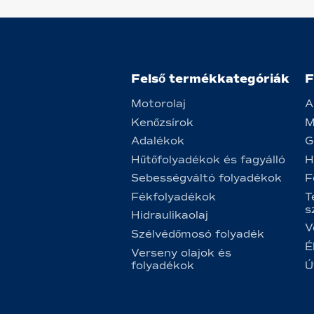
Felső termékkategóriák
F
Motorolaj
A
Kenőzsírok
M
Adalékok
G
Hűtőfolyadékok és fagyálló
H
Sebességváltó folyadékok
F
Fékfolyadékok
T
s
Hidraulikaolaj
V
Szélvédőmosó folyadék
É
Verseny olajok és
folyadékok
Ú