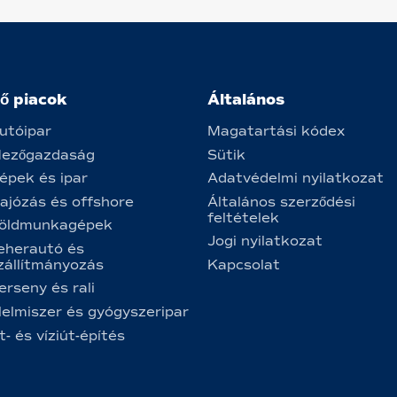
ő piacok
Általános
utóipar
Magatartási kódex
ezőgazdaság
Sütik
épek és ipar
Adatvédelmi nyilatkozat
ajózás és offshore
Általános szerződési
feltételek
öldmunkagépek
Jogi nyilatkozat
eherautó és
zállítmányozás
Kapcsolat
erseny és rali
lelmiszer és gyógyszeripar
t- és víziút-építés