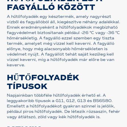
FAGYÁLLÓ KÖZÖTT
A hűtőfolyadék egy késztermék, amely nagyrészt
vízből és fagyállóból áll, kiegészítve néhány adalékkal.
Ennek eredményeként a hűtőfolyadékok megbízható
fagyvédelmet biztosítanak például -26 °C vagy -36 °C
hőmérsékletig. A fagyálló ezzel szemben egy tiszta
termék, amelyet még vízzel kell keverni. A fagyálló
előnye, hogy még alacsonyabb hőmérsékleten is
védelmet nyújt. A fagyállót tehát saját kezűleg kell
vízzel keverni, míg a hűtőfolyadék már előre be van
keverve.
HŰTŐFOLYADÉK
TÍPUSOK
Napjainkban többféle hűtőfolyadék érhető el. A
leggyakoribb típusok a G11, G12, G13 és BS6580.
Emellett a hűtőfolyadékot gyakran színnel is jelölik,
például piros hűtőfolyadék. De létezik rózsaszín, fehér
vagy átlátszó, zöld vagy kék hűtőfolyadék is.