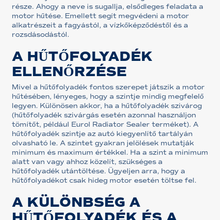
része. Ahogy a neve is sugallja, elsődleges feladata a
motor hűtése. Emellett segít megvédeni a motor
alkatrészeit a fagyástól, a vízkőképződéstől és a
rozsdásodástól.
A HŰTŐFOLYADÉK
ELLENŐRZÉSE
Mivel a hűtőfolyadék fontos szerepet játszik a motor
hűtésében, lényeges, hogy a szintje mindig megfelelő
legyen. Különösen akkor, ha a hűtőfolyadék szivárog
(hűtőfolyadék szivárgás esetén azonnal használjon
tömítőt, például Eurol Radiator Sealer terméket). A
hűtőfolyadék szintje az autó kiegyenlítő tartályán
olvasható le. A szintet gyakran jelölések mutatják
minimum és maximum értékkel. Ha a szint a minimum
alatt van vagy ahhoz közelít, szükséges a
hűtőfolyadék utántöltése. Ügyeljen arra, hogy a
hűtőfolyadékot csak hideg motor esetén töltse fel.
A KÜLÖNBSÉG A
HŰTŐFOLYADÉK ÉS A