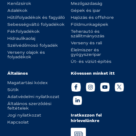
Kenőzsírok
Mezőgazdaság
Adalékok
Gépek és ipar
Hűtőfolyadékok és fagyálló
Hajózás és offshore
Sebességváltó folyadékok
Földmunkagépek
Fékfolyadékok
Teherautó és
szállítmányozás
Hidraulikaolaj
Verseny és rali
Szélvédőmosó folyadék
Élelmiszer és
Verseny olajok és
gyógyszeripar
folyadékok
Út- és víziút-építés
Általános
Kövessen minket itt
Magatartási kódex
Sütik
Adatvédelmi nyilatkozat
Általános szerződési
feltételek
Iratkozzon fel
Jogi nyilatkozat
hírlevelünkre
Kapcsolat