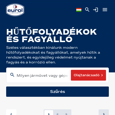
HŰTŐFOLYADÉKOK
ÉS FAGYÁLLÓ
Széles választékban kínálunk modern
hűtőfolyadékokat és fagyállókat, amelyek hűtik a
rendszert, és egyidejűleg védelmet nyújtanak a
fagyás és a korrózió ellen.
Olajtanácsadó
Milyen járművet vagy gépet használ?
Szűrés
1
2
3