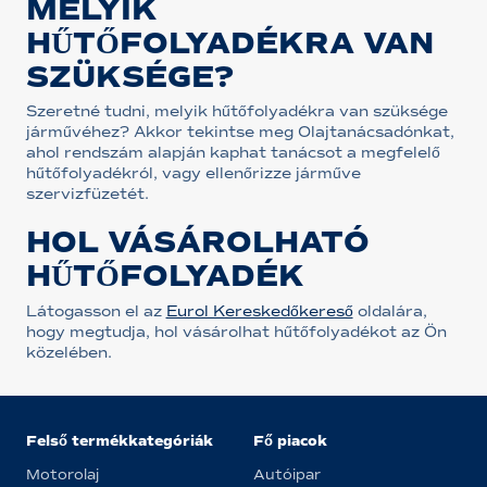
MELYIK
HŰTŐFOLYADÉKRA VAN
SZÜKSÉGE?
Szeretné tudni, melyik hűtőfolyadékra van szüksége
járművéhez? Akkor tekintse meg Olajtanácsadónkat,
ahol rendszám alapján kaphat tanácsot a megfelelő
hűtőfolyadékról, vagy ellenőrizze járműve
szervizfüzetét.
HOL VÁSÁROLHATÓ
HŰTŐFOLYADÉK
Látogasson el az
Eurol Kereskedőkereső
oldalára,
hogy megtudja, hol vásárolhat hűtőfolyadékot az Ön
közelében.
Felső termékkategóriák
Fő piacok
Motorolaj
Autóipar