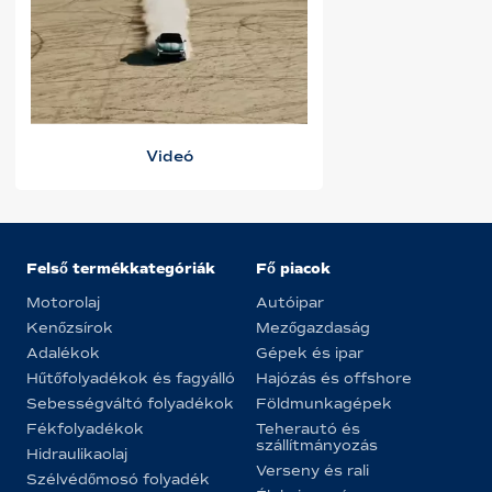
Videó
Felső termékkategóriák
Fő piacok
Motorolaj
Autóipar
Kenőzsírok
Mezőgazdaság
Adalékok
Gépek és ipar
Hűtőfolyadékok és fagyálló
Hajózás és offshore
Sebességváltó folyadékok
Földmunkagépek
Fékfolyadékok
Teherautó és
szállítmányozás
Hidraulikaolaj
Verseny és rali
Szélvédőmosó folyadék