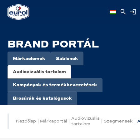
BRAND PORTÁL
Márkaelemek
Sablonok
Audiovizuális tartalom
Kampányok és termékbevezetések
Brosúrák és katalógusok
Audiovizuális
Kezdőlap
|
Márkaportál
|
|
Szegmensek
|
A
tartalom