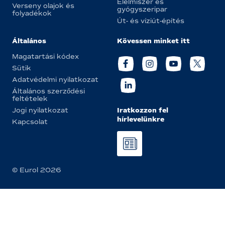
Élelmiszer és
Verseny olajok és
gyógyszeripar
folyadékok
Út- és víziút-építés
Általános
Kövessen minket itt
Magatartási kódex
Sütik
Adatvédelmi nyilatkozat
Általános szerződési
feltételek
Iratkozzon fel
Jogi nyilatkozat
hírlevelünkre
Kapcsolat
© Eurol 2026