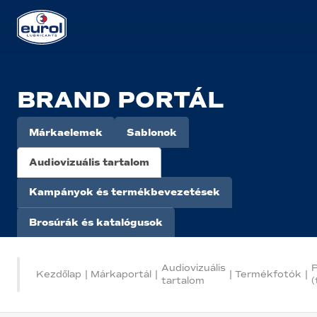
BRAND PORTÁL
Márkaelemek
Sablonok
Audiovizuális tartalom
Kampányok és termékbevezetések
Brosúrák és katalógusok
Audiovizuális
Kezdőlap
|
Márkaportál
|
|
Termékfotók
|
tartalom
(