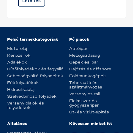
Letöltés
Felső termékkategóriák
Fő piacok
Motorolaj
Autóipar
Kenőzsírok
Mezőgazdaság
Adalékok
Gépek és ipar
Hűtőfolyadékok és fagyálló
Hajózás és offshore
Sebességváltó folyadékok
Földmunkagépek
Fékfolyadékok
Teherautó és
szállítmányozás
Hidraulikaolaj
Verseny és rali
Szélvédőmosó folyadék
Élelmiszer és
Verseny olajok és
gyógyszeripar
folyadékok
Út- és víziút-építés
Általános
Kövessen minket itt