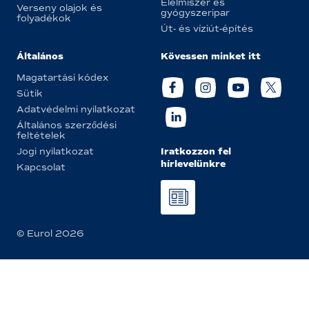
Élelmiszer és
Verseny olajok és
gyógyszeripar
folyadékok
Út- és víziút-építés
Általános
Kövessen minket itt
Magatartási kódex
Sütik
Adatvédelmi nyilatkozat
Általános szerződési
feltételek
Iratkozzon fel
Jogi nyilatkozat
hírlevelünkre
Kapcsolat
© Eurol 2026