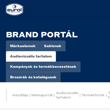
BRAND PORTÁL
Márkaelemek
Sablonok
Audiovizuális tartalom
Kampányok és termékbevezetések
Brosúrák és katalógusok
Audiovizuális
Kezdőlap
|
Márkaportál
|
|
Termékfotók
|
tartalom
h