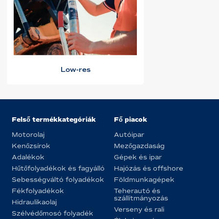
Low-res
Felső termékkategóriák
Fő piacok
Motorolaj
Autóipar
Kenőzsírok
Mezőgazdaság
Adalékok
Gépek és ipar
Hűtőfolyadékok és fagyálló
Hajózás és offshore
Sebességváltó folyadékok
Földmunkagépek
Fékfolyadékok
Teherautó és
szállítmányozás
Hidraulikaolaj
Verseny és rali
Szélvédőmosó folyadék