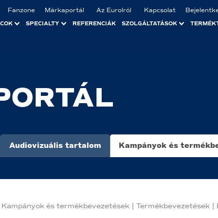
Fanzone
Márkaportál
Az Eurolról
Kapcsolat
Bejelentk
ACOK
SPECIALTY
REFERENCIÁK
SZOLGÁLTATÁSOK
TERMÉK
PORTÁL
Audiovizuális tartalom
Kampányok és termékb
Kampányok és termékbevezetések
|
Termékbevezetések
|