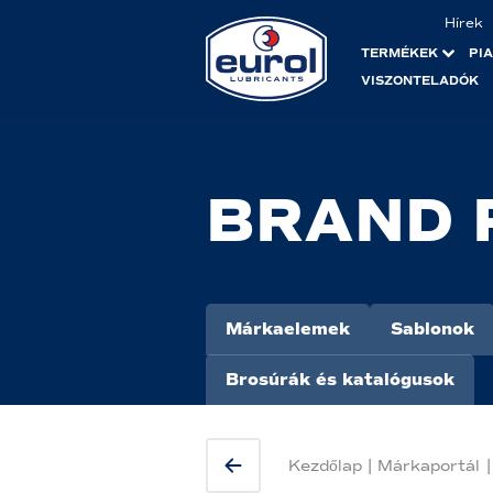
Hírek
TERMÉKEK
PI
VISZONTELADÓK
BRAND 
Márkaelemek
Sablonok
Brosúrák és katalógusok
Kezdőlap
|
Márkaportál
|