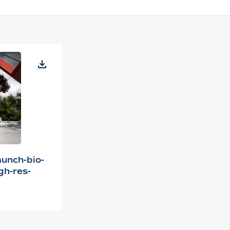
aunch-bio-
gh-res-