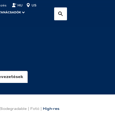
HU
US
ezés
TANÁCSADÓK
evezetések
Biodegradable
|
Fotó
|
High-res