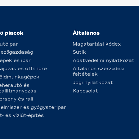
ő piacok
Általános
utóipar
Magatartási kódex
ezőgazdaság
Sütik
épek és ipar
Adatvédelmi nyilatkozat
ajózás és offshore
Általános szerződési
feltételek
öldmunkagépek
Jogi nyilatkozat
eherautó és
zállítmányozás
Kapcsolat
erseny és rali
lelmiszer és gyógyszeripar
t- és víziút-építés