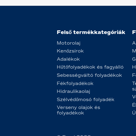
Felső termékkategóriák
F
Motorolaj
A
Kenőzsírok
M
Adalékok
G
Hűtőfolyadékok és fagyálló
H
Sebességváltó folyadékok
F
Fékfolyadékok
T
s
Hidraulikaolaj
V
Szélvédőmosó folyadék
É
Verseny olajok és
folyadékok
Ú