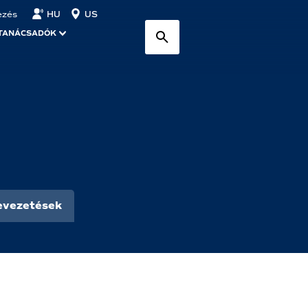
HU
US
ezés
TANÁCSADÓK
evezetések