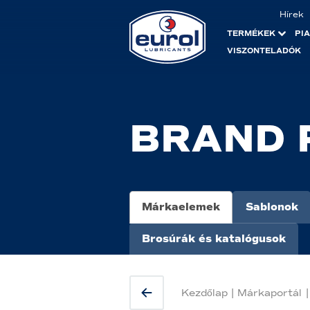
Hírek
TERMÉKEK
PI
VISZONTELADÓK
BRAND 
Márkaelemek
Sablonok
Brosúrák és katalógusok
Kezdőlap
|
Márkaportál
|