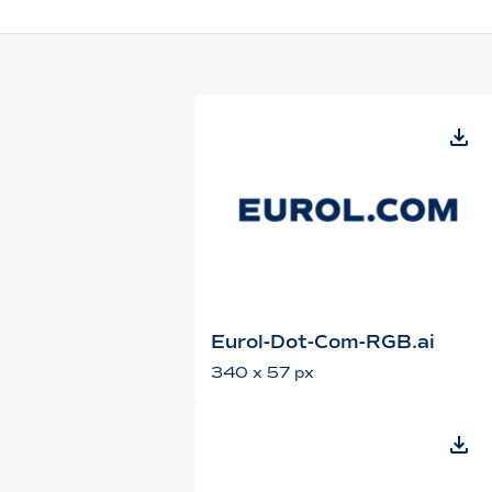
Eurol-Dot-Com-RGB.ai
340 x 57 px