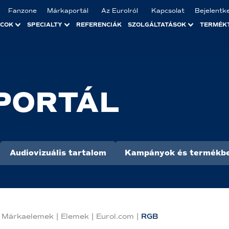
Fanzone
Márkaportál
Az Eurolról
Kapcsolat
Bejelentk
ACOK
SPECIALTY
REFERENCIÁK
SZOLGÁLTATÁSOK
TERMÉK
PORTÁL
Audiovizuális tartalom
Kampányok és termékb
Márkaelemek
|
Elemek
|
Eurol.com
|
RGB