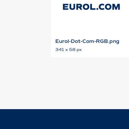
Eurol-Dot-Com-RGB.png
341 x 58 px