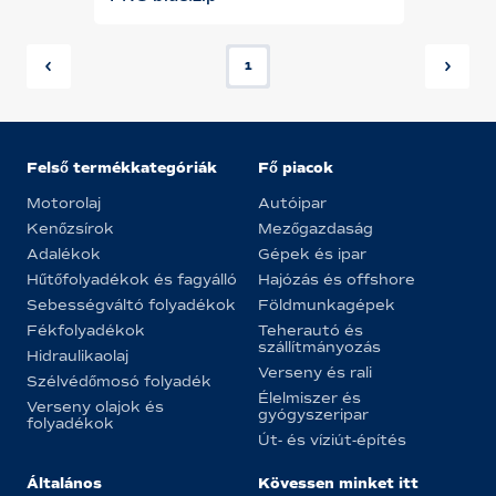
1
Felső termékkategóriák
Fő piacok
Motorolaj
Autóipar
Kenőzsírok
Mezőgazdaság
Adalékok
Gépek és ipar
Hűtőfolyadékok és fagyálló
Hajózás és offshore
Sebességváltó folyadékok
Földmunkagépek
Fékfolyadékok
Teherautó és
szállítmányozás
Hidraulikaolaj
Verseny és rali
Szélvédőmosó folyadék
Élelmiszer és
Verseny olajok és
gyógyszeripar
folyadékok
Út- és víziút-építés
Általános
Kövessen minket itt