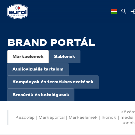
BRAND PORTÁL
Márkaelemek
Sablonok
Audiovizuális tartalom
Kampányok és termékbevezetések
Brosúrák és katalógusok
Közös
Kezdőlap
|
Márkaportál
|
Márkaelemek
|
Ikonok
|
média
ikonok