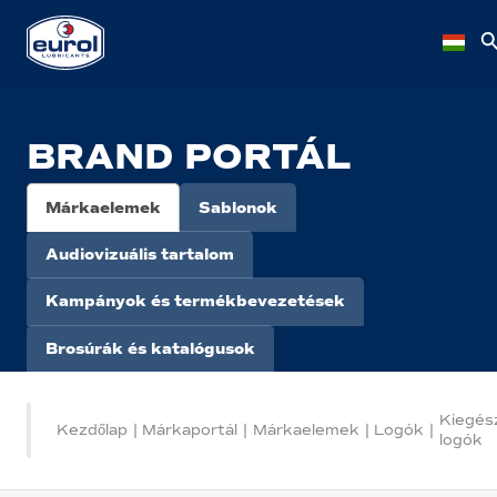
BRAND PORTÁL
Márkaelemek
Sablonok
Audiovizuális tartalom
Kampányok és termékbevezetések
Brosúrák és katalógusok
Kiegész
Kezdőlap
|
Márkaportál
|
Márkaelemek
|
Logók
|
logók