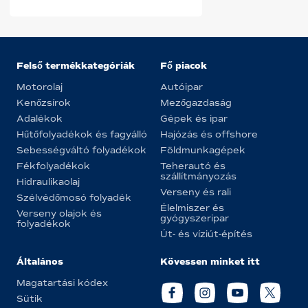
Felső termékkategóriák
Fő piacok
Motorolaj
Autóipar
Kenőzsírok
Mezőgazdaság
Adalékok
Gépek és ipar
Hűtőfolyadékok és fagyálló
Hajózás és offshore
Sebességváltó folyadékok
Földmunkagépek
Fékfolyadékok
Teherautó és
szállítmányozás
Hidraulikaolaj
Verseny és rali
Szélvédőmosó folyadék
Élelmiszer és
Verseny olajok és
gyógyszeripar
folyadékok
Út- és víziút-építés
Általános
Kövessen minket itt
Magatartási kódex
Sütik