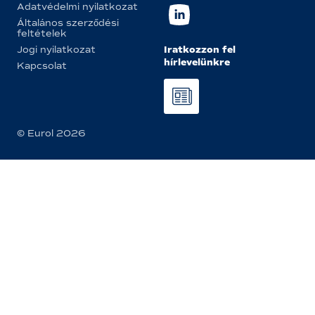
Adatvédelmi nyilatkozat
Általános szerződési
feltételek
Iratkozzon fel
Jogi nyilatkozat
hírlevelünkre
Kapcsolat
© Eurol 2026