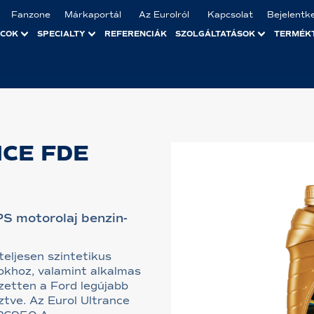
Fanzone
Márkaportál
Az Eurolról
Kapcsolat
Bejelentk
ACOK
SPECIALTY
REFERENCIÁK
SZOLGÁLTATÁSOK
TERMÉK
CE FDE
PS motorolaj benzin-
eljesen szintetikus
okhoz, valamint alkalmas
zetten a Ford legújabb
ztve. Az Eurol Ultrance