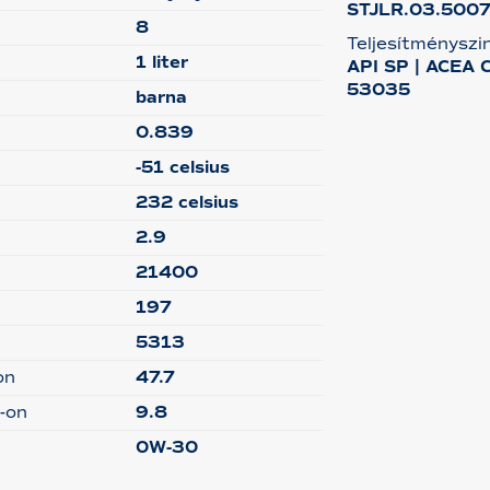
STJLR.03.500
8
Teljesítményszi
1 liter
API SP | ACEA 
53035
barna
0.839
-51 celsius
232 celsius
2.9
21400
197
5313
on
47.7
-on
9.8
0W-30