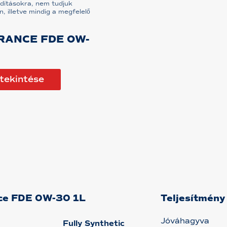
dításokra, nem tudjuk
n, illetve mindig a megfelelő
RANCE FDE 0W-
tekintése
ance FDE 0W-30 1L
Teljesítmény
Jóváhagyva
Fully Synthetic