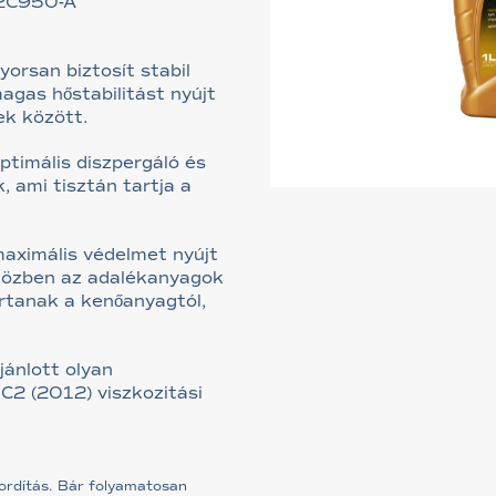
M2C950-A
orsan biztosít stabil
agas hőstabilitást nyújt
k között.
timális diszpergáló és
, ami tisztán tartja a
aximális védelmet nyújt
miközben az adalékanyagok
rtanak a kenőanyagtól,
ánlott olyan
C2 (2012) viszkozitási
fordítás. Bár folyamatosan