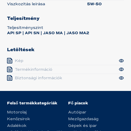
Viszkozitás leírása
5W-50
Teljesítmény
Teljesítményszint
API SP | API SN | JASO MA | JASO MA2
Letöltések
Kép
Termékinformáció
Biztonsági információk
Felső termékkategóriák
Fő piacok
Motorolaj
Autóipar
Kenőzsírok
Mezőgazdaság
Adalékok
Gépek és ipar