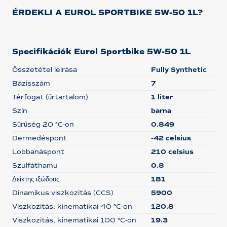
ÉRDEKLI A EUROL SPORTBIKE 5W-50 1L?
Specifikációk Eurol Sportbike 5W-50 1L
Összetétel leírása
Fully Synthetic
Bázisszám
7
Térfogat (űrtartalom)
1 liter
Szín
barna
Sűrűség 20 °C-on
0.849
Dermedéspont
-42 celsius
Lobbanáspont
210 celsius
Szulfáthamu
0.8
Δείκτης ιξώδους
181
Dinamikus viszkozitás (CCS)
5900
Viszkozitás, kinematikai 40 °C-on
120.8
Viszkozitás, kinematikai 100 °C-on
19.3