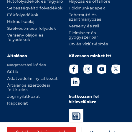
Hűtőfolyadékok és fagyálló
Hajózás és offshore
Sebességváltó folyadékok
Földmunkagépek
Fékfolyadékok
Teherautó és
szállítmányozás
Hidraulikaolaj
Verseny és rali
Szélvédőmosó folyadék
Élelmiszer és
Verseny olajok és
gyógyszeripar
folyadékok
Út- és víziút-építés
Általános
Kövessen minket itt
Magatartási kódex
Sütik
Adatvédelmi nyilatkozat
Általános szerződési
feltételek
Iratkozzon fel
Jogi nyilatkozat
hírlevelünkre
Kapcsolat
© Eurol 2026