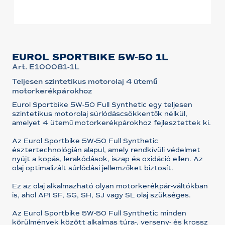
EUROL SPORTBIKE 5W-50 1L
Art. E100081-1L
Teljesen szintetikus motorolaj 4 ütemű
motorkerékpárokhoz
Eurol Sportbike 5W-50 Full Synthetic egy teljesen
szintetikus motorolaj súrlódáscsökkentők nélkül,
amelyet 4 ütemű motorkerékpárokhoz fejlesztettek ki.
Az Eurol Sportbike 5W-50 Full Synthetic
észtertechnológián alapul, amely rendkívüli védelmet
nyújt a kopás, lerakódások, iszap és oxidáció ellen. Az
olaj optimalizált súrlódási jellemzőket biztosít.
Ez az olaj alkalmazható olyan motorkerékpár-váltókban
is, ahol API SF, SG, SH, SJ vagy SL olaj szükséges.
Az Eurol Sportbike 5W-50 Full Synthetic minden
körülmények között alkalmas túra-, verseny- és krossz