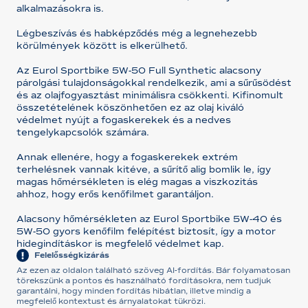
alkalmazásokra is.
Légbeszívás és habképződés még a legnehezebb
körülmények között is elkerülhető.
Az Eurol Sportbike 5W-50 Full Synthetic alacsony
párolgási tulajdonságokkal rendelkezik, ami a sűrűsödést
és az olajfogyasztást minimálisra csökkenti. Kifinomult
összetételének köszönhetően ez az olaj kiváló
védelmet nyújt a fogaskerekek és a nedves
tengelykapcsolók számára.
Annak ellenére, hogy a fogaskerekek extrém
terhelésnek vannak kitéve, a sűrítő alig bomlik le, így
magas hőmérsékleten is elég magas a viszkozitás
ahhoz, hogy erős kenőfilmet garantáljon.
Alacsony hőmérsékleten az Eurol Sportbike 5W-40 és
5W-50 gyors kenőfilm felépítést biztosít, így a motor
hidegindításkor is megfelelő védelmet kap.
Felelősségkizárás
Az ezen az oldalon található szöveg AI-fordítás. Bár folyamatosan
törekszünk a pontos és használható fordításokra, nem tudjuk
garantálni, hogy minden fordítás hibátlan, illetve mindig a
megfelelő kontextust és árnyalatokat tükrözi.