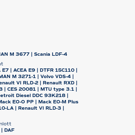
MAN M 3677 | Scania LDF-4
nt
 E7 | ACEA E9 | DTFR 15C110 |
AN M 3271-1 | Volvo VDS-4 |
enault VI RLD-2 | Renault RXD |
-3 | CES 20081 | MTU type 3.1 |
etroit Diesel DDC 93K218 |
 Mack EO-O PP | Mack EO-M Plus
10-LA | Renault VI RLD-3 |
nlott
 | DAF