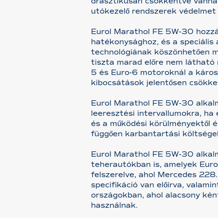
drasztikusan csökkentve vannak
utókezelő rendszerek védelmet
Eurol Marathol FE 5W-30 hozzá
hatékonysághoz, és a speciális
technológiának köszönhetően mi
tiszta marad előre nem látható
5 és Euro-6 motoroknál a káros
kibocsátások jelentősen csökke
Eurol Marathol FE 5W-30 alka
leeresztési intervallumokra, ha
és a működési körülményektől é
függően karbantartási költsége
Eurol Marathol FE 5W-30 alkal
teherautókban is, amelyek Eur
felszerelve, ahol Mercedes 22
specifikáció van előírva, valam
országokban, ahol alacsony kén
használnak.