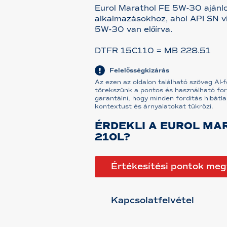
Eurol Marathol FE 5W-30 ajánlo
alkalmazásokhoz, ahol API SN v
5W-30 van előírva.
DTFR 15C110 = MB 228.51
Felelősségkizárás
Az ezen az oldalon található szöveg AI-
törekszünk a pontos és használható for
garantálni, hogy minden fordítás hibátla
kontextust és árnyalatokat tükrözi.
ÉRDEKLI A EUROL MA
210L?
Értékesítési pontok meg
Kapcsolatfelvétel