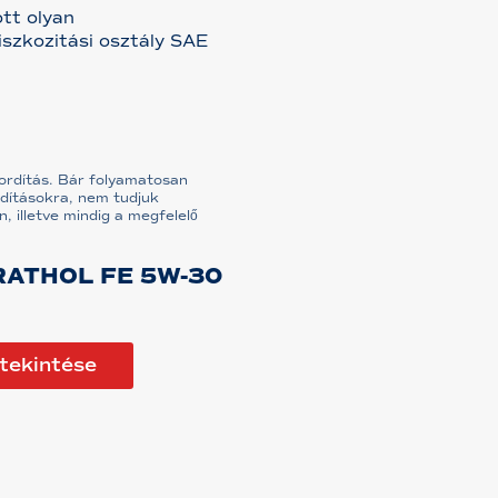
tt olyan
iszkozitási osztály SAE
fordítás. Bár folyamatosan
dításokra, nem tudjuk
n, illetve mindig a megfelelő
RATHOL FE 5W-30
tekintése