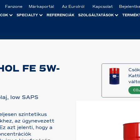
Fanzone
Márkaportál
Az Eurolról
Kapcsolat
Bejelentk
ACOK
SPECIALTY
REFERENCIÁK
SZOLGÁLTATÁSOK
TERMÉK
OL FE 5W-
Csök
Katt
vált
CO₂
laj, low SAPS
ljesen szintetikus
ekhez, az úgynevezett
Ez azt jelenti, hogy a
oncentrációk