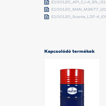
E100120_API_CJ-4_SN_(31
E100120_MAN_M3677_(21
E100120_Scania_LDF-4_(0
Kapcsolódó termékek