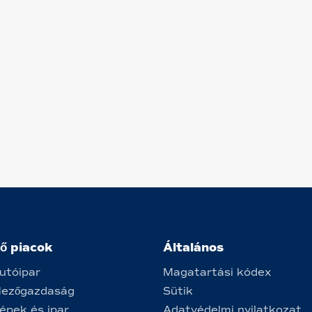
ő piacok
Általános
utóipar
Magatartási kódex
ezőgazdaság
Sütik
épek és ipar
Adatvédelmi nyilatkozat