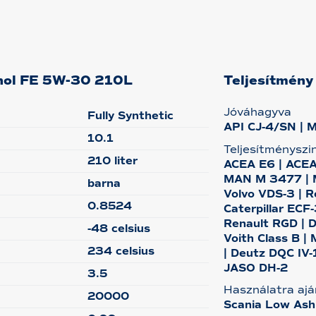
thol FE 5W-30 210L
Teljesítmény
Jóváhagyva
Fully Synthetic
API CJ-4/SN | 
10.1
Teljesítményszi
210 liter
ACEA E6 | ACEA
MAN M 3477 | M
barna
Volvo VDS-3 | R
0.8524
Caterpillar ECF
Renault RGD | D
-48 celsius
Voith Class B |
234 celsius
| Deutz DQC IV-
JASO DH-2
3.5
Használatra ajá
20000
Scania Low Ash