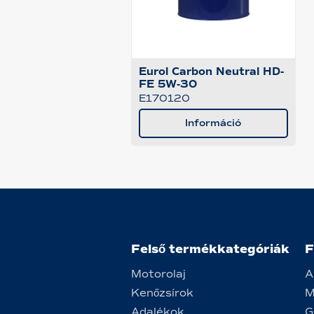
Eurol Carbon Neutral HD-
FE 5W-30
E170120
Információ
Felső termékkategóriák
F
Motorolaj
A
Kenőzsírok
M
Adalékok
G