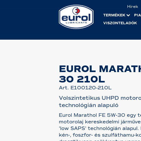
Hírek
TERMÉKEK
PI
VISZONTELADÓK
EUROL MARATH
30 210L
Art. E100120-210L
Volszintetikus UHPD motoro
technológián alapuló
Eurol Marathol FE 5W-30 egy te
motorolaj kereskedelmi járműv
'low SAPS' technológián alapul. 
kén-, foszfor- és szulfáthamu-k