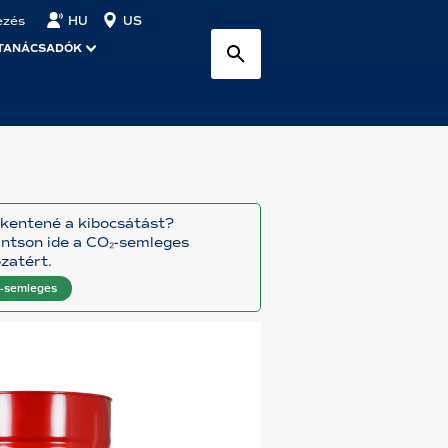
HU
US
ezés
TANÁCSADÓK
kentené a kibocsátást?
intson ide a CO₂-semleges
ozatért.
-semleges