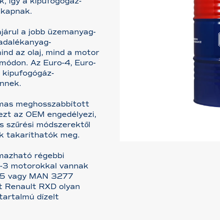
, így a kipufogógáz-
 kapnak.
járul a jobb üzemanyag-
 adalékanyag-
nd az olaj, mind a motor
 módon. Az Euro-4, Euro-
 kipufogógáz-
nnek.
lmas meghosszabbított
 ezt az OEM engedélyezi,
s szűrési módszerektől
k takaríthatók meg.
mazható régebbi
o-3 motorokkal vannak
8.5 vagy MAN 3277
int Renault RXD olyan
tartalmú dízelt