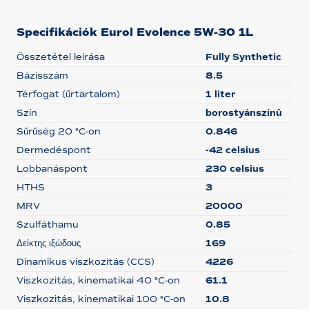
Specifikációk Eurol Evolence 5W-30 1L
Összetétel leírása
Fully Synthetic
Bázisszám
8.5
Térfogat (űrtartalom)
1 liter
Szín
borostyánszínû
Sűrűség 20 °C-on
0.846
Dermedéspont
-42 celsius
Lobbanáspont
230 celsius
HTHS
3
MRV
20000
Szulfáthamu
0.85
Δείκτης ιξώδους
169
Dinamikus viszkozitás (CCS)
4226
Viszkozitás, kinematikai 40 °C-on
61.1
Viszkozitás, kinematikai 100 °C-on
10.8