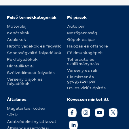
Felső termékkategóriák
Fő piacok
Motorolaj
Autóipar
Kenőzsírok
Mezőgazdaság
Adalékok
Gépek és ipar
Hűtőfolyadékok és fagyálló
Hajózás és offshore
Sebességváltó folyadékok
Földmunkagépek
Fékfolyadékok
Teherautó és
szállítmányozás
Hidraulikaolaj
Verseny és rali
Szélvédőmosó folyadék
Élelmiszer és
Verseny olajok és
gyógyszeripar
folyadékok
Út- és víziút-építés
Általános
Kövessen minket itt
Magatartási kódex
Sütik
Adatvédelmi nyilatkozat
Általános szerződési