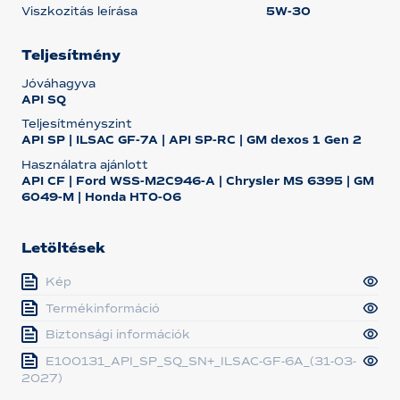
Viszkozitás leírása
5W-30
Teljesítmény
Jóváhagyva
API SQ
Teljesítményszint
API SP | ILSAC GF-7A | API SP-RC | GM dexos 1 Gen 2
Használatra ajánlott
API CF | Ford WSS-M2C946-A | Chrysler MS 6395 | GM
6049-M | Honda HTO-06
Letöltések
Kép
Termékinformáció
Biztonsági információk
E100131_API_SP_SQ_SN+_ILSAC-GF-6A_(31-03-
2027)