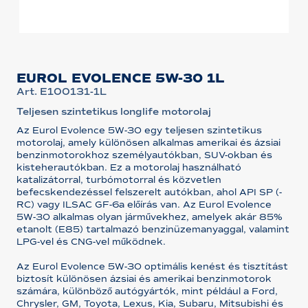
EUROL EVOLENCE 5W-30 1L
Art. E100131-1L
Teljesen szintetikus longlife motorolaj
Az Eurol Evolence 5W-30 egy teljesen szintetikus
motorolaj, amely különösen alkalmas amerikai és ázsiai
benzinmotorokhoz személyautókban, SUV-okban és
kisteherautókban. Ez a motorolaj használható
katalizátorral, turbómotorral és közvetlen
befecskendezéssel felszerelt autókban, ahol API SP (-
RC) vagy ILSAC GF-6a előírás van. Az Eurol Evolence
5W-30 alkalmas olyan járművekhez, amelyek akár 85%
etanolt (E85) tartalmazó benzinüzemanyaggal, valamint
LPG-vel és CNG-vel működnek.
Az Eurol Evolence 5W-30 optimális kenést és tisztítást
biztosít különösen ázsiai és amerikai benzinmotorok
számára, különböző autógyártók, mint például a Ford,
Chrysler, GM, Toyota, Lexus, Kia, Subaru, Mitsubishi és