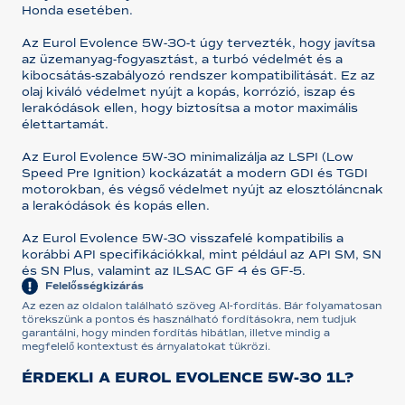
Honda esetében.
Az Eurol Evolence 5W-30-t úgy tervezték, hogy javítsa
az üzemanyag-fogyasztást, a turbó védelmét és a
kibocsátás-szabályozó rendszer kompatibilitását. Ez az
olaj kiváló védelmet nyújt a kopás, korrózió, iszap és
lerakódások ellen, hogy biztosítsa a motor maximális
élettartamát.
Az Eurol Evolence 5W-30 minimalizálja az LSPI (Low
Speed Pre Ignition) kockázatát a modern GDI és TGDI
motorokban, és végső védelmet nyújt az elosztóláncnak
a lerakódások és kopás ellen.
Az Eurol Evolence 5W-30 visszafelé kompatibilis a
korábbi API specifikációkkal, mint például az API SM, SN
és SN Plus, valamint az ILSAC GF 4 és GF-5.
Felelősségkizárás
Az ezen az oldalon található szöveg AI-fordítás. Bár folyamatosan
törekszünk a pontos és használható fordításokra, nem tudjuk
garantálni, hogy minden fordítás hibátlan, illetve mindig a
megfelelő kontextust és árnyalatokat tükrözi.
ÉRDEKLI A EUROL EVOLENCE 5W-30 1L?