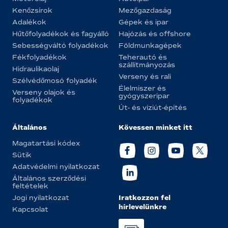
Kenőzsírok
Mezőgazdaság
Adalékok
Gépek és ipar
Hűtőfolyadékok és fagyálló
Hajózás és offshore
Sebességváltó folyadékok
Földmunkagépek
Fékfolyadékok
Teherautó és
szállítmányozás
Hidraulikaolaj
Verseny és rali
Szélvédőmosó folyadék
Élelmiszer és
Verseny olajok és
gyógyszeripar
folyadékok
Út- és víziút-építés
Általános
Kövessen minket itt
Magatartási kódex
Sütik
Adatvédelmi nyilatkozat
Általános szerződési
feltételek
Iratkozzon fel
Jogi nyilatkozat
hírlevelünkre
Kapcsolat