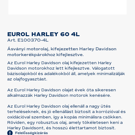
EUROL HARLEY 60 4L
Art. E100370-4L
Ásványi motorolaj, kifejezetten Harley Davidson
motorkerékpárokhoz kifejlesztve.
Az Eurol Harley Davidson olaj kifejezetten Harley
Davidson motorokhoz lett kifejlesztve. Válogatott
bázisolajokból és adalékokból áll, amelyek minimalizálják
az olajfogyasztást.
Az Eurol Harley Davidson olajat évek óta sikeresen
alkalmazzák Harley Davidson motorok kenésére.
Az Eurol Harley Davidson olaj ellenáll a nagy ütés
terheléseknek, és jó ellenállást biztosít a korrózióval és
oxidációval szemben, így a kopás minimálisra csökken.
Röviden, egy robusztus olaj, amely tökéletesen keni a
Harley Davidsont, és hosszú élettartamot biztosít.
Felelősségkizárás