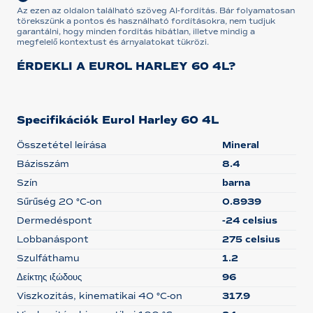
Az ezen az oldalon található szöveg AI-fordítás. Bár folyamatosan
törekszünk a pontos és használható fordításokra, nem tudjuk
garantálni, hogy minden fordítás hibátlan, illetve mindig a
megfelelő kontextust és árnyalatokat tükrözi.
ÉRDEKLI A EUROL HARLEY 60 4L?
Specifikációk Eurol Harley 60 4L
Összetétel leírása
Mineral
Bázisszám
8.4
Szín
barna
Sűrűség 20 °C-on
0.8939
Dermedéspont
-24 celsius
Lobbanáspont
275 celsius
Szulfáthamu
1.2
Δείκτης ιξώδους
96
Viszkozitás, kinematikai 40 °C-on
317.9