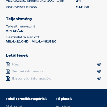
Viszkozitás, kinematikai 100 °C-on
24
Viszkozitás leírása
SAE 60
Teljesítmény
Teljesítményszint
API SF/CD
Használatra ajánlott
MIL-L-2104D | MIL-L-46152C
Letöltések
Kép
Termékinformáció
Biztonsági információk
Felső termékkategóriák
Fő piacok
Motorolaj
Autóipar