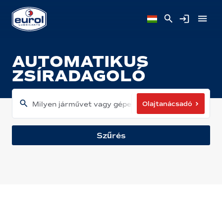
AUTOMATIKUS
ZSÍRADAGOLÓ
Olajtanácsadó
Milyen járművet vagy gépet használ?
Szűrés