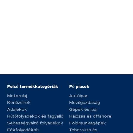
Felső termékkategóriák
Fő piacok
Motorolaj
Autóipar
Kenőzsírok
Mezőgazdaság
Adalékok
Gépek és ipar
Hűtőfolyadékok és fagyálló
Hajózás és offshore
Sebességváltó folyadékok
Földmunkagépek
Fékfolyadékok
Teherautó és