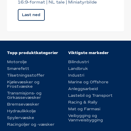
16:9-format | NL tale | Miniatyrbilde
Last ned
Topp produktkategorier
Viktigste markeder
Motorolje
Bilindustri
Smørefett
Landbruk
Tilsetningsstoffer
Industri
Kjølevæsker og
Marine og Offshore
Frostvæske
Anleggsarbeid
Transmisjons- og
Lastebil og Transport
Girkassevæsker
Racing & Rally
Bremsevæsker
Mat og Farmasi
Hydraulikkolje
Veibygging og
Spylervæske
Vannveisbygging
Racingoljer og -væsker