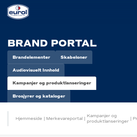
BRAND PORTAL
Brandelementer
Skabeloner
Audiovisuelt Innhold
Kampanjer og produktlanseringer
Brosjyrer og kataloger
Kampanjer og
Hjemmeside
|
Merkevareportal
|
|
P
produktlanseringer