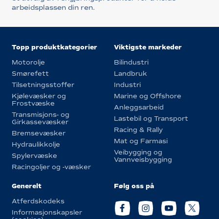
arbeidsplassen din ren.
Topp produktkategorier
Viktigste markeder
Motorolje
Bilindustri
Smørefett
Landbruk
Tilsetningsstoffer
Industri
Kjølevæsker og
Marine og Offshore
Frostvæske
Anleggsarbeid
Transmisjons- og
Lastebil og Transport
Girkassevæsker
Racing & Rally
Bremsevæsker
Mat og Farmasi
Hydraulikkolje
Veibygging og
Spylervæske
Vannveisbygging
Racingoljer og -væsker
Generelt
Følg oss på
Atferdskodeks
Informasjonskapsler