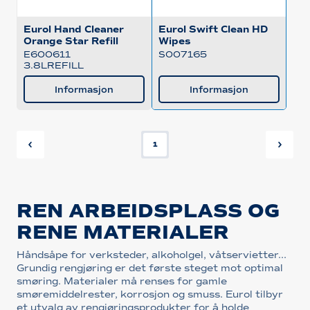
Eurol Hand Cleaner
Eurol Swift Clean HD
Orange Star Refill
Wipes
E600611
S007165
3.8LREFILL
Informasjon
Informasjon
1
REN ARBEIDSPLASS OG
RENE MATERIALER
Håndsåpe for verksteder, alkoholgel, våtservietter...
Grundig rengjøring er det første steget mot optimal
smøring. Materialer må renses for gamle
smøremiddelrester, korrosjon og smuss. Eurol tilbyr
et utvalg av rengjøringsprodukter for å holde