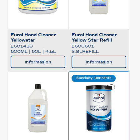
Eurol Hand Cleaner
Eurol Hand Cleaner
Yellowstar
Yellow Star Refill
E601430
E600601
600ML
|
60L
|
4.5L
3.8LREFILL
Informasjon
Informasjon
Specialty lubricants