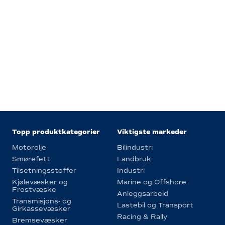
Topp produktkategorier
Viktigste markeder
Motorolje
Bilindustri
Smørefett
Landbruk
Tilsetningsstoffer
Industri
Kjølevæsker og
Marine og Offshore
Frostvæske
Anleggsarbeid
Transmisjons- og
Lastebil og Transport
Girkassevæsker
Racing & Rally
Bremsevæsker