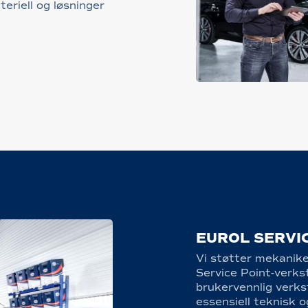
eriell og løsninger
EUROL SERVI
Vi støtter mekanike
Service Point-verks
brukervennlig verkst
essensiell teknisk 