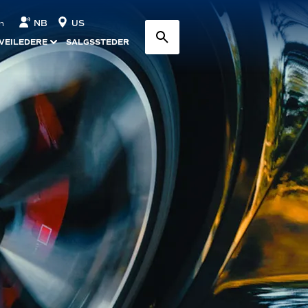
NB
US
n
VEILEDERE
SALGSSTEDER