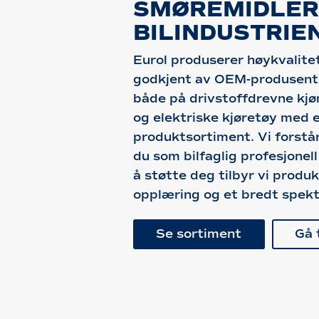
SMØREMIDLER
BILINDUSTRIE
Eurol produserer høykvalite
godkjent av OEM-produsente
både på drivstoffdrevne kjø
og elektriske kjøretøy med 
produktsortiment. Vi forstå
du som bilfaglig profesjonell
å støtte deg tilbyr vi produ
opplæring og et bredt spekt
Se sortiment
Gå t