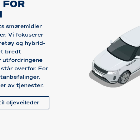
 FOR
N
ts smøremidler
r. Vi fokuserer
retøy og hybrid-
et bredt
r utfordringene
 står overfor. For
ktanbefalinger,
er av tjenester.
il oljeveileder