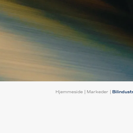
Hjemmeside
|
Markeder
|
Bilindust