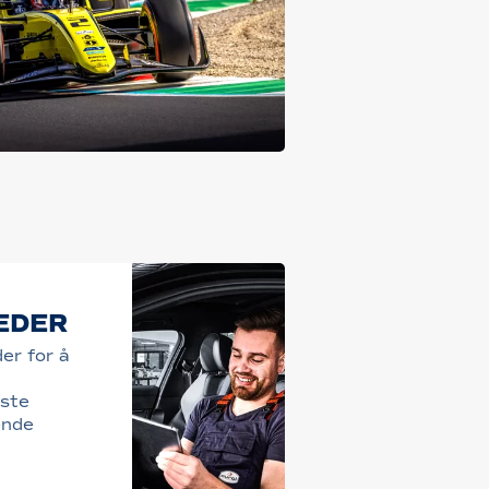
EDER
der for å
este
ende