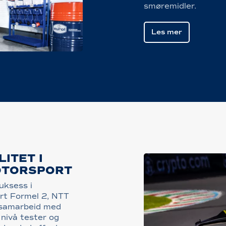
smøremidler.
Les mer
ITET I
OTORSPORT
uksess i
ert Formel 2, NTT
I samarbeid med
 nivå tester og