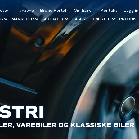
eter
Fanzone
Brand Portal
Om Eurol
Kontakt
Logg in
LG
MARKEDER
SPECIALTY
CASES
TJENESTER
PRODUKT
STRI
ER, VAREBILER OG KLASSISKE BILER