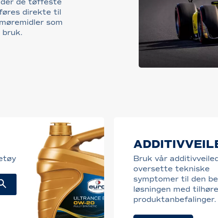
nder de tøffeste
øres direkte til
smøremidler som
 bruk.
ADDITIVVEIL
retøy
Bruk vår additivveile
oversette tekniske
symptomer til den b
løsningen med tilhør
produktanbefalinger.