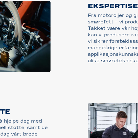
EKSPERTISE
Fra motoroljer og gi
smørefett – vi produ
Takket være vår høy
kan vi produsere ra
vi sikrer førsteklas
mangeårige erfaring
applikasjonskunnska
ulike smøretekniske
TTE
 å hjelpe deg med
ell støtte, samt de
pdag vårt brede