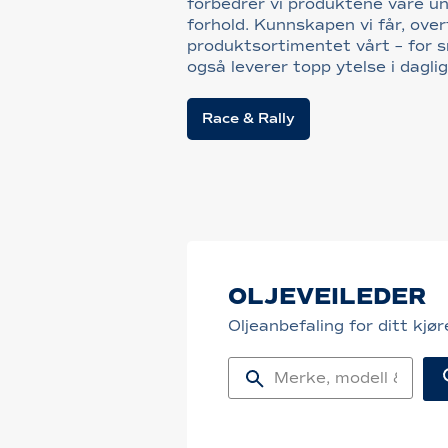
forbedrer vi produktene våre u
forhold. Kunnskapen vi får, overf
produktsortimentet vårt – for 
også leverer topp ytelse i daglig
Race & Rally
OLJEVEILEDER
Oljeanbefaling for ditt kjø