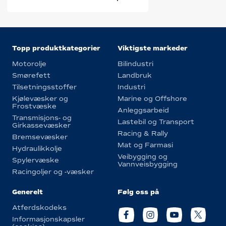
Topp produktkategorier
Viktigste markeder
Motorolje
Bilindustri
Smørefett
Landbruk
Tilsetningsstoffer
Industri
Kjølevæsker og
Marine og Offshore
Frostvæske
Anleggsarbeid
Transmisjons- og
Lastebil og Transport
Girkassevæsker
Racing & Rally
Bremsevæsker
Mat og Farmasi
Hydraulikkolje
Veibygging og
Spylervæske
Vannveisbygging
Racingoljer og -væsker
Generelt
Følg oss på
Atferdskodeks
Informasjonskapsler