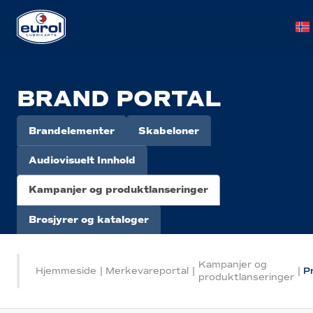
BRAND PORTAL
Brandelementer
Skabeloner
Audiovisuelt Innhold
Kampanjer og produktlanseringer
Brosjyrer og kataloger
Kampanjer og
Hjemmeside
|
Merkevareportal
|
|
P
produktlanseringer