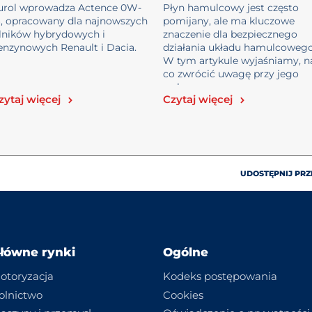
płynu ha...
urol wprowadza Actence 0W-
Płyn hamulcowy jest często
6, opracowany dla najnowszych
pomijany, ale ma kluczowe
ilników hybrydowych i
znaczenie dla bezpiecznego
enzynowych Renault i Dacia.
działania układu hamulcowego
W tym artykule wyjaśniamy, n
co zwrócić uwagę przy jego
wybor...
zytaj więcej
Czytaj więcej
UDOSTĘPNIJ PRZ
łówne rynki
Ogólne
otoryzacja
Kodeks postępowania
olnictwo
Cookies