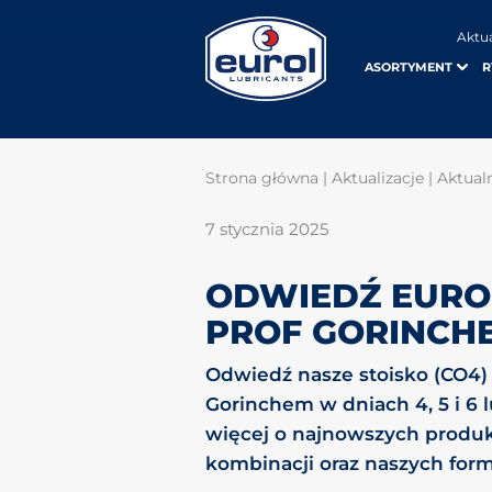
Aktu
ASORTYMENT
R
Strona główna
|
Aktualizacje
|
Aktual
7 stycznia 2025
ODWIEDŹ EURO
PROF GORINCH
Odwiedź nasze stoisko (CO4)
Gorinchem w dniach 4, 5 i 6 
więcej o najnowszych produk
kombinacji oraz naszych for