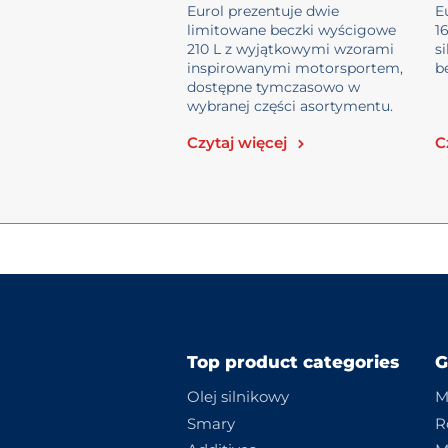
beczek wyścigowy...
Eurol prezentuje dwie
E
limitowane beczki wyścigowe
1
210 L z wyjątkowymi wzorami
s
inspirowanymi motorsportem,
b
dostępne tymczasowo w
wybranej części asortymentu.
Czytaj więcej
C
Top product categories
G
Olej silnikowy
M
Smary
R