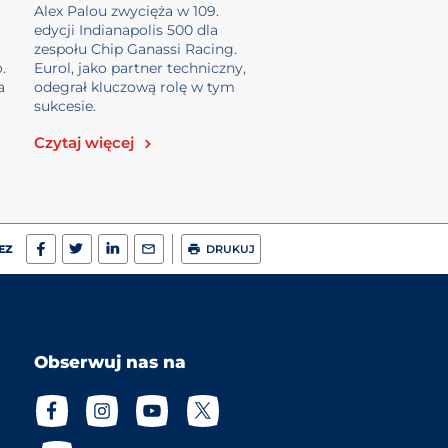
Indianapol...
Alex Palou zwycięża w 109.
edycji Indianapolis 500 dla
zespołu Chip Ganassi Racing.
.
Eurol, jako partner techniczny,
a
odegrał kluczową rolę w tym
sukcesie.
Czytaj więcej
EZ
DRUKUJ
Obserwuj nas na