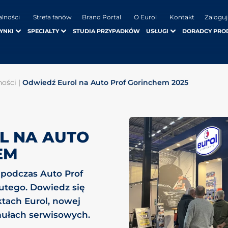
alności
Strefa fanów
Brand Portal
O Eurol
Kontakt
Zaloguj
YNKI
SPECIALTY
STUDIA PRZYPADKÓW
USŁUGI
DORADCY PRO
ności
|
Odwiedź Eurol na Auto Prof Gorinchem 2025
L NA AUTO
EM
 podczas Auto Prof
lutego. Dowiedz się
tach Eurol, nowej
mułach serwisowych.