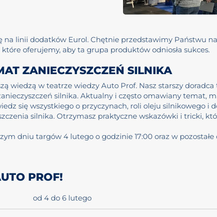
 na linii dodatków Eurol. Chętnie przedstawimy Państwu nas
które oferujemy, aby ta grupa produktów odniosła sukces.
MAT ZANIECZYSZCZEŃ SILNIKA
szą wiedzą w teatrze wiedzy Auto Prof. Nasz starszy doradc
zanieczyszczeń silnika. Aktualny i często omawiany temat, 
wiedz się wszystkiego o przyczynach, roli oleju silnikowego i 
czenia silnika. Otrzymasz praktyczne wskazówki i tricki, k
zym dniu targów 4 lutego o godzinie 17:00 oraz w pozostałe d
UTO PROF!
od 4 do 6 lutego