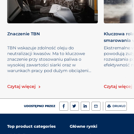
Znaczenie TBN
Kluczowa rol
smarowania w 
TBN wskazuje zdolność oleju do
Ekstremalne w
neutralizacji kwasów. Ma to kluczowe
powodują zużyc
znaczenie przy stosowaniu paliwa o
rozwiązania p
wysokiej zawartości siarki oraz w
efektywność 
warunkach pracy pod dużym obciążeni...
Czytaj więcej
Czytaj więcej
UDOSTĘPNIJ PRZEZ
DRUKUJ
Top product categories
Główne rynki