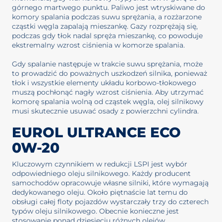
górnego martwego punktu. Paliwo jest wtryskiwane do
komory spalania podczas suwu sprężania, a rozżarzone
cząstki węgla zapalają mieszankę. Gazy rozprężają się,
podczas gdy tłok nadal spręża mieszankę, co powoduje
ekstremalny wzrost ciśnienia w komorze spalania.
Gdy spalanie następuje w trakcie suwu sprężania, może
to prowadzić do poważnych uszkodzeń silnika, ponieważ
tłok i wszystkie elementy układu korbowo-tłokowego
muszą pochłonąć nagły wzrost ciśnienia. Aby utrzymać
komorę spalania wolną od cząstek węgla, olej silnikowy
musi skutecznie usuwać osady z powierzchni cylindra.
EUROL ULTRANCE ECO
0W-20
Kluczowym czynnikiem w redukcji LSPI jest wybór
odpowiedniego oleju silnikowego. Każdy producent
samochodów opracowuje własne silniki, które wymagają
dedykowanego oleju. Około piętnaście lat temu do
obsługi całej floty pojazdów wystarczały trzy do czterech
typów oleju silnikowego. Obecnie konieczne jest
stosowanie ponad dziesięciu różnych olejów.