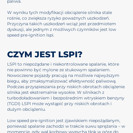
paliwa.
W wyniku tych modyfikacji obciążenie silnika stale
rośnie, co zwiększa ryzyko poważnych uszkodzeń.
Przyczyna takich uszkodzeń wciąż jest przedmiotem
dyskusji, ale jednym z możliwych czynników jest low
speed pre-ignition lspi.
CZYM JEST LSPI?
LSPI to niepożądane i niekontrolowane spalanie, które
nie powinno być mylone ze stukowym spalaniem.
Nowoczesne pojazdy pracują na możliwie najwyższym
biegu, aby zmaksymalizować efektywność paliwową.
Podczas przyspieszania przy niskich obrotach obciążenie
silnika jest ekstremalnie wysokie. W silnikach z
turbodoładowaniem i bezpośrednim wtryskiem benzyny
(TGDI) LSPI może wystąpić przy niskich obrotach i
dużym obciążeniu.
Low speed pre-ignition jest zjawiskiem niepożądanym,
ponieważ spalanie zachodzi w trakcie suwu sprężania – w
momencie, gdy wał korbowy wypycha tłok w górę do