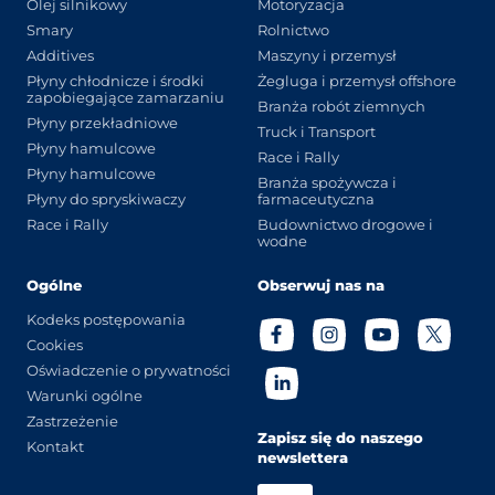
Olej silnikowy
Motoryzacja
Smary
Rolnictwo
Additives
Maszyny i przemysł
Płyny chłodnicze i środki
Żegluga i przemysł offshore
zapobiegające zamarzaniu
Branża robót ziemnych
Płyny przekładniowe
Truck i Transport
Płyny hamulcowe
Race i Rally
Płyny hamulcowe
Branża spożywcza i
Płyny do spryskiwaczy
farmaceutyczna
Race i Rally
Budownictwo drogowe i
wodne
Ogólne
Obserwuj nas na
Kodeks postępowania
Cookies
Oświadczenie o prywatności
Warunki ogólne
Zastrzeżenie
Zapisz się do naszego
Kontakt
newslettera