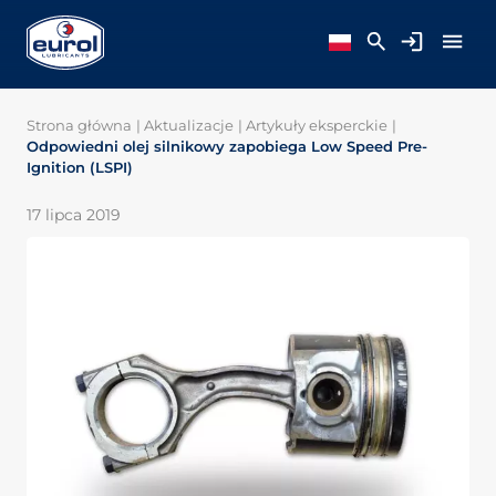
Strona główna
|
Aktualizacje
|
Artykuły eksperckie
|
Odpowiedni olej silnikowy zapobiega Low Speed Pre-
Ignition (LSPI)
17 lipca 2019