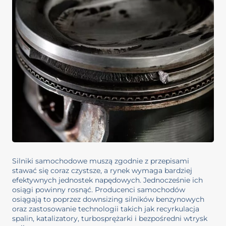
Silniki samochodowe muszą zgodnie z przepisami
stawać się coraz czystsze, a rynek wymaga bardziej
efektywnych jednostek napędowych. Jednocześnie ich
osiągi powinny rosnąć. Producenci samochodów
osiągają to poprzez downsizing silników benzynowych
oraz zastosowanie technologii takich jak recyrkulacja
spalin, katalizatory, turbosprężarki i bezpośredni wtrysk