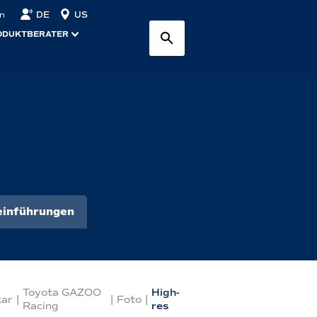
DE
US
n
ODUKTBERATER
inführungen
Toyota GAZOO
High-
ar
|
|
Foto
|
Racing
res