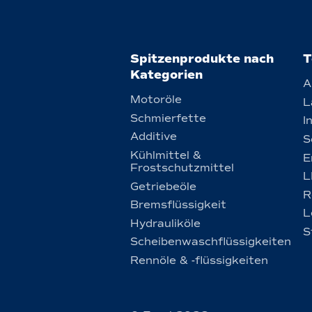
Spitzenprodukte nach
T
Kategorien
A
Motoröle
L
Schmierfette
I
Additive
S
Kühlmittel &
E
Frostschutzmittel
L
Getriebeöle
R
Bremsflüssigkeit
L
Hydrauliköle
S
Scheibenwaschflüssigkeiten
Rennöle & -flüssigkeiten