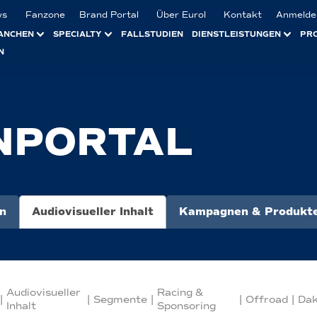
ws
Fanzone
Brand Portal
Über Eurol
Kontakt
Anmelde
ANCHEN
SPECIALTY
FALLSTUDIEN
DIENSTLEISTUNGEN
PR
N
NPORTAL
n
Audiovisueller Inhalt
Kampagnen & Produkte
Audiovisueller
Racing &
|
|
Segmente
|
|
Offroad
|
Dak
Inhalt
Sponsoring