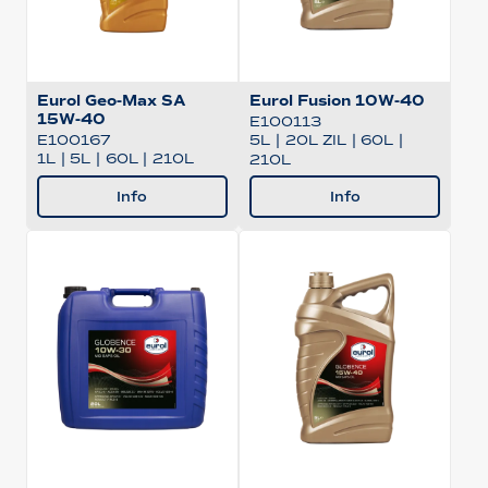
Eurol Geo-Max SA
Eurol Fusion 10W-40
15W-40
E100113
5L
|
20L ZIL
|
60L
|
E100167
1L
|
5L
|
60L
|
210L
210L
Info
Info