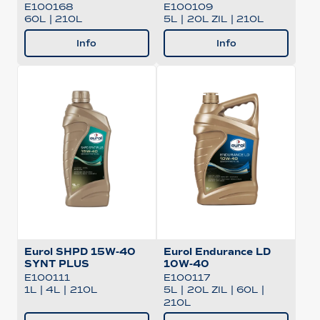
E100168
E100109
60L
|
210L
5L
|
20L ZIL
|
210L
Info
Info
Eurol SHPD 15W-40
Eurol Endurance LD
SYNT PLUS
10W-40
E100111
E100117
1L
|
4L
|
210L
5L
|
20L ZIL
|
60L
|
210L