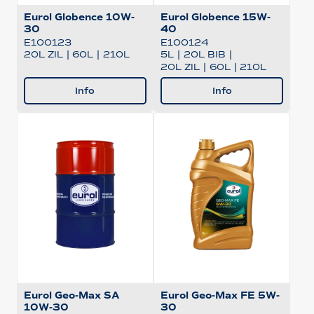
Eurol Globence 10W-
Eurol Globence 15W-
30
40
E100123
E100124
20L ZIL
|
60L
|
210L
5L
|
20L BIB
|
20L ZIL
|
60L
|
210L
Info
Info
Eurol Geo-Max SA
Eurol Geo-Max FE 5W-
10W-30
30