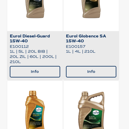
Eurol Diesel-Guard
Eurol Globence SA
15W-40
15W-40
E100112
E100157
1L
|
5L
|
20L BIB
|
1L
|
4L
|
210L
20L ZIL
|
60L
|
200L
|
210L
Info
Info