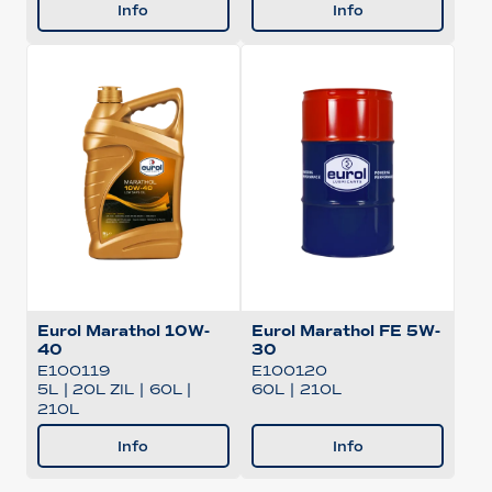
Info
Info
Eurol Marathol 10W-
Eurol Marathol FE 5W-
40
30
E100119
E100120
5L
|
20L ZIL
|
60L
|
60L
|
210L
210L
Info
Info