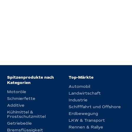
Spitzenprodukte nach
Top-Märkte
Kategorien
Automobil
Motoröle
Landwirtschaft
Schmierfette
Industrie
Additive
Schifffahrt und Offshore
Kühlmittel &
Erdbewegung
Frostschutzmittel
LKW & Transport
Getriebeöle
Rennen & Rallye
Bremsflüssigkeit