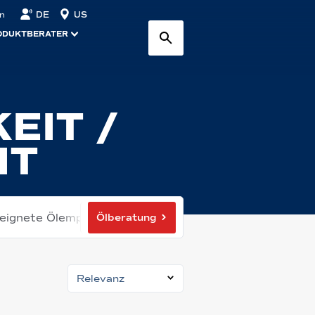
DE
US
n
ODUKTBERATER
EIT /
IT
Ölberatung
eeignete Ölempfehlung
Relevanz