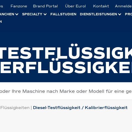
ws
Fanzone
Brand Portal
Über Eurol
Kontakt
Anmelde
ANCHEN
SPECIALTY
FALLSTUDIEN
DIENSTLEISTUNGEN
PR
N
TESTFLÜSSIGK
IERFLÜSSIGKE
 oder Ihre Maschine nach Marke oder Modell für eine g
 Flüssigkeiten
|
Diesel-Testflüssigkeit / Kalibrierflüssigkeit