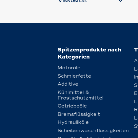
Viskosität
Spitzenprodukte nach
T
Kategorien
A
Motoröle
L
Schmierfette
I
Additive
S
Kühlmittel &
E
Frostschutzmittel
L
Getriebeöle
R
Bremsflüssigkeit
L
Hydrauliköle
S
Scheibenwaschflüssigkeiten